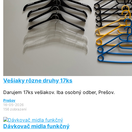
Vešiaky rôzne druhy 17ks
Darujem 17ks vešiakov. Iba osobný odber, Prešov.
Prešov
16-05-2026
156 zobrazení
Dávkovač midla funkčný