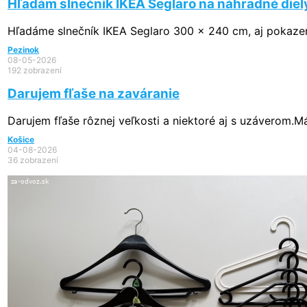
Hľadám slnečník IKEA Seglaro na náhradné diel
Hľadáme slnečník IKEA Seglaro 300 x 240 cm, aj pokazený
Pezinok
08-05-2026
192 zobrazení
Darujem fľaše na zaváranie
Darujem fľaše rôznej veľkosti a niektoré aj s uzáverom.M
Košice
04-08-2026
36 zobrazení