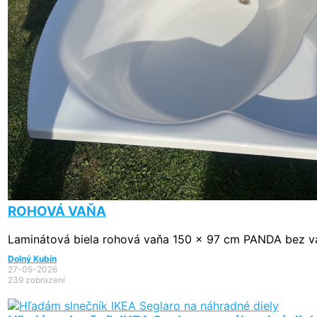
ROHOVÁ VAŇA
Laminátová biela rohová vaňa 150 x 97 cm PANDA bez v
Dolný Kubín
27-05-2026
239 zobrazení