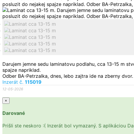
Darujem jemne sedu laminatovu podlahu, cca 13-15 m stvo
spajze napriklad.
Odber BA-Petrzalka, dnes, lebo zajtra ide na zberny dvor.
Inzerát č.
115019
12-05-2026
×
Darované
Prišli ste neskoro :( Inzerát bol vymazaný. S aplikáciou 