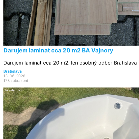
Darujem laminat cca 20 m2 BA Vajnory
Darujem laminat cca 20 m2. len osobný odber Bratislava 
Bratislava
13-06-2026
178 zobrazení