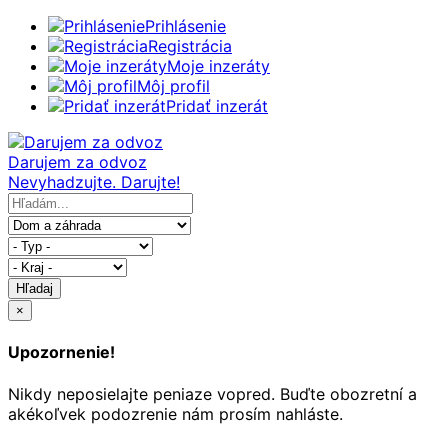
Prihlásenie
Registrácia
Moje inzeráty
Môj profil
Pridať inzerát
Darujem za odvoz
Nevyhadzujte. Darujte!
Hľadaj
×
Upozornenie!
Nikdy neposielajte peniaze vopred. Buďte obozretní a
akékoľvek podozrenie nám prosím nahláste.