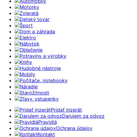
Automobily
Motorky
Zvieratá
Detský tovar
Šport
Dom a záhrada
Elektro
Nábytok
Oblečenie
Potraviny a výrobky
Knihy
Hudobné nástroje
Mobily
Počítače, notebooky
Náradie
Starožitnosti
Zľavy, vstupenky
Pridať inzerát
Darujem za odvoz
Pravidlá
Ochrana údajov
Kontakt