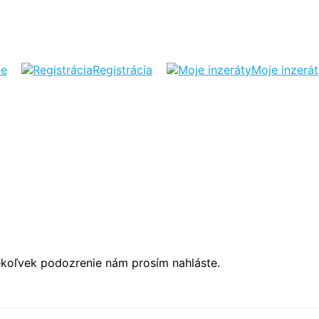
ie
Registrácia
Moje inzerá
ékoľvek podozrenie nám prosím nahláste.