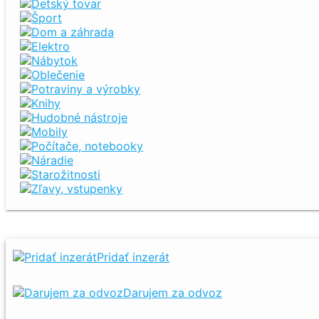
Detský tovar
Šport
Dom a záhrada
Elektro
Nábytok
Oblečenie
Potraviny a výrobky
Knihy
Hudobné nástroje
Mobily
Počítače, notebooky
Náradie
Starožitnosti
Zľavy, vstupenky
Pridať inzerát
Darujem za odvoz