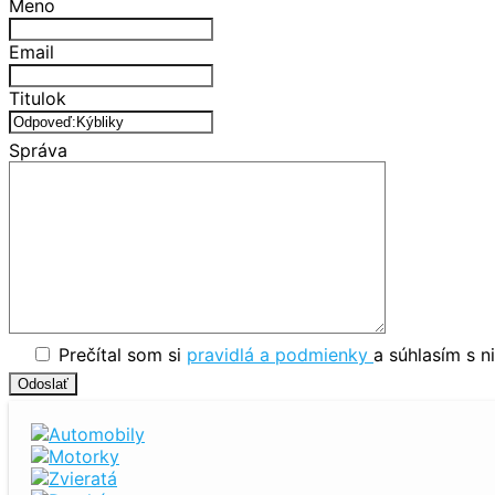
Meno
Email
Titulok
Správa
Prečítal som si
pravidlá a podmienky
a súhlasím s n
Automobily
Motorky
Zvieratá