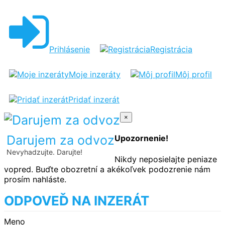
Prihlásenie
Registrácia
Moje inzeráty
Môj profil
Pridať inzerát
×
Darujem za odvoz
Upozornenie!
Nevyhadzujte. Darujte!
Nikdy neposielajte peniaze
vopred. Buďte obozretní a akékoľvek podozrenie nám
prosím nahláste.
ODPOVEĎ NA INZERÁT
Meno