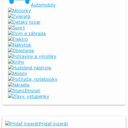
Automobily
Motorky
Zvieratá
Detský tovar
Šport
Dom a záhrada
Elektro
Nábytok
Oblečenie
Potraviny a výrobky
Knihy
Hudobné nástroje
Mobily
Počítače, notebooky
Náradie
Starožitnosti
Zľavy, vstupenky
Pridať inzerát