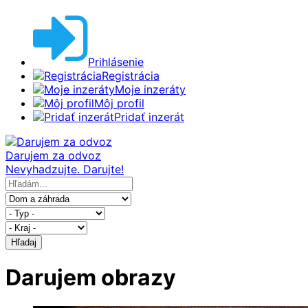
Prihlásenie
Registrácia
Moje inzeráty
Môj profil
Pridať inzerát
Darujem za odvoz
Nevyhadzujte. Darujte!
Hľadaj
Darujem obrazy