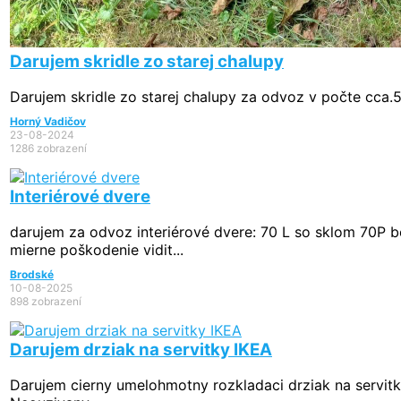
Darujem skridle zo starej chalupy
Darujem skridle zo starej chalupy za odvoz v počte cca.
Horný Vadičov
23-08-2024
1286 zobrazení
Interiérové dvere
darujem za odvoz interiérové dvere: 70 L so sklom 70P b
mierne poškodenie vidit...
Brodské
10-08-2025
898 zobrazení
Darujem drziak na servitky IKEA
Darujem cierny umelohmotny rozkladaci drziak na servitk