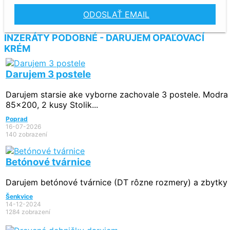
ODOSLAŤ EMAIL
INZERÁTY PODOBNÉ - DARUJEM OPAĽOVACÍ
KRÉM
Darujem 3 postele
Darujem starsie ake vyborne zachovale 3 postele. Modr
85x200, 2 kusy Stolik...
Poprad
16-07-2026
140 zobrazení
Betónové tvárnice
Darujem betónové tvárnice (DT rôzne rozmery) a zbytky
Šenkvice
14-12-2024
1284 zobrazení