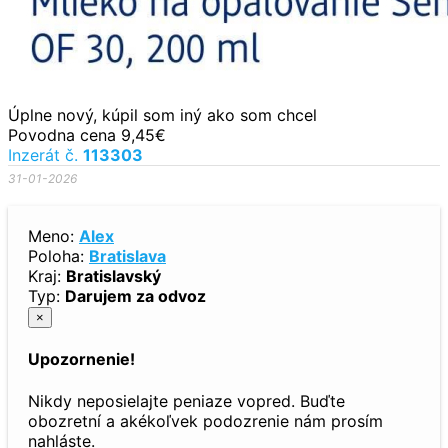
Úplne nový, kúpil som iný ako som chcel
Povodna cena 9,45€
Inzerát č.
113303
31-01-2026
Meno:
Alex
Poloha:
Bratislava
Kraj:
Bratislavský
Typ:
Darujem za odvoz
×
Upozornenie!
Nikdy neposielajte peniaze vopred. Buďte
obozretní a akékoľvek podozrenie nám prosím
nahláste.