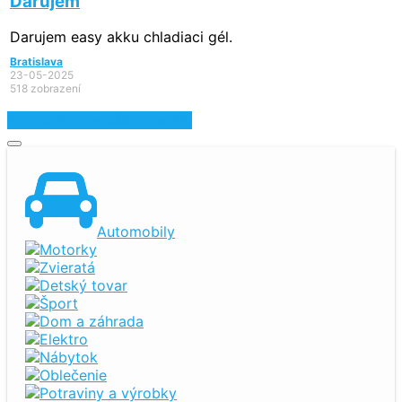
Darujem
Darujem easy akku chladiaci gél.
Bratislava
23-05-2025
518 zobrazení
Zobraziť najnovšie inzeráty
Automobily
Motorky
Zvieratá
Detský tovar
Šport
Dom a záhrada
Elektro
Nábytok
Oblečenie
Potraviny a výrobky