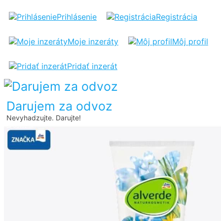
DARUJEM
Prihlásenie
Registrácia
OPAĽOVACÍ
Moje inzeráty
Môj profil
KRÉM
Pridať inzerát
Darujem za odvoz
Nevyhadzujte. Darujte!