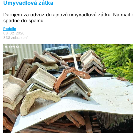
Umyvadlová zátka
Darujem za odvoz dizajnovú umyvadlovú zátku. Na mail
spadne do spamu.
Podolie
08-02-2026
338 zobrazení