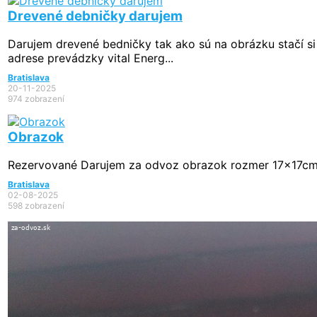
Drevené debničky darujem
Darujem drevené bedničky tak ako sú na obrázku stačí si
adrese prevádzky vital Energ...
Bratislava
20-11-2025
974 zobrazení
Obrazok
Rezervované
Darujem za odvoz obrazok rozmer 17x17cm
Bratislava
02-08-2025
598 zobrazení