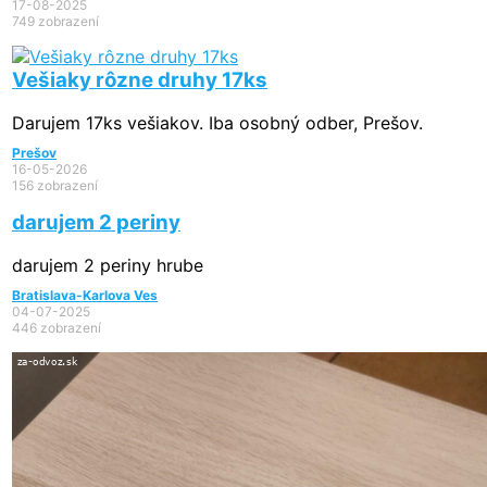
17-08-2025
749 zobrazení
Vešiaky rôzne druhy 17ks
Darujem 17ks vešiakov. Iba osobný odber, Prešov.
Prešov
16-05-2026
156 zobrazení
darujem 2 periny
darujem 2 periny hrube
Bratislava-Karlova Ves
04-07-2025
446 zobrazení