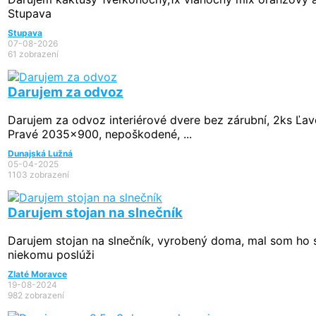
Stupava
Stupava
07-08-2026
61 zobrazení
Darujem za odvoz
Darujem za odvoz interiérové dvere bez zárubní, 2ks Ľa
Pravé 2035x900, nepoškodené, ...
Dunajská Lužná
05-04-2025
1103 zobrazení
Darujem stojan na slnečník
Darujem stojan na slnečník, vyrobený doma, mal som ho 
niekomu poslúži
Zlaté Moravce
19-08-2024
982 zobrazení