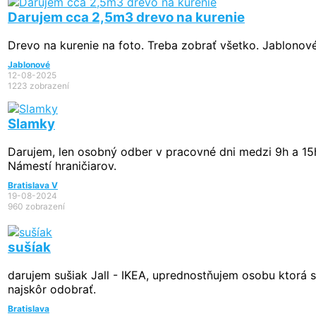
Darujem cca 2,5m3 drevo na kurenie
Drevo na kurenie na foto. Treba zobrať všetko. Jablonov
Jablonové
12-08-2025
1223 zobrazení
Slamky
Darujem, len osobný odber v pracovné dni medzi 9h a 15h
Námestí hraničiarov.
Bratislava V
19-08-2024
960 zobrazení
sušíak
darujem sušiak Jall - IKEA, uprednostňujem osobu ktorá 
najskôr odobrať.
Bratislava