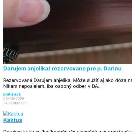
Darujem anjelika/ rezervovane pre p. Darinu
Rezervované
Darujem anjelika. Môže slúžiť aj ako dóza n
Nikam neposielam. Iba osobný odber v BA...
Bratislava
06-05-2026
243 zobrazení
Kaktus
Darujem kaktusy 1veľkonočný,1x vianočný mix oranžový a