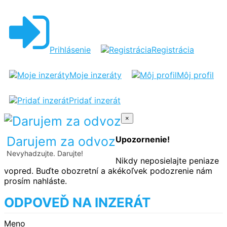
Prihlásenie
Registrácia
Moje inzeráty
Môj profil
Pridať inzerát
×
Darujem za odvoz
Upozornenie!
Nevyhadzujte. Darujte!
Nikdy neposielajte peniaze
vopred. Buďte obozretní a akékoľvek podozrenie nám
prosím nahláste.
ODPOVEĎ NA INZERÁT
Meno