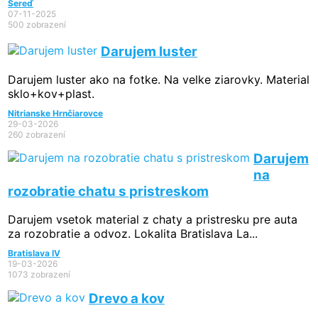
Sereď
07-11-2025
500 zobrazení
Darujem luster
Darujem luster ako na fotke. Na velke ziarovky. Material
sklo+kov+plast.
Nitrianske Hrnčiarovce
29-03-2026
260 zobrazení
Darujem
na
rozobratie chatu s pristreskom
Darujem vsetok material z chaty a pristresku pre auta
za rozobratie a odvoz. Lokalita Bratislava La...
Bratislava IV
19-03-2026
1073 zobrazení
Drevo a kov