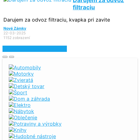
Darujem za odvoz
filtraciu
Darujem za odvoz filtraciu, kvapka pri zavite
Nové Zámky
22-03-2025
1152 zobrazení
Zobraziť najnovšie inzeráty
Automobily
Motorky
Zvieratá
Detský tovar
Šport
Dom a záhrada
Elektro
Nábytok
Oblečenie
Potraviny a výrobky
Knihy
Hudobné nástroje