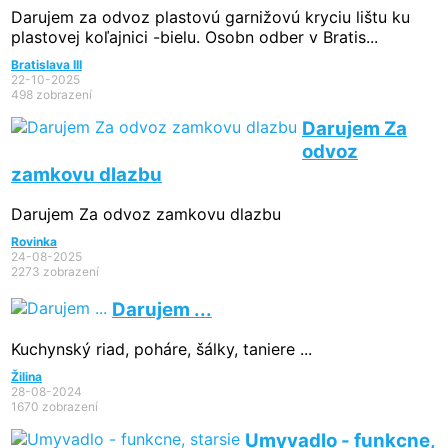
Darujem za odvoz plastovú garnižovú kryciu lištu ku
plastovej koľajnici -bielu. Osobn odber v Bratis...
Bratislava III
22-10-2025
498 zobrazení
Darujem Za
odvoz
zamkovu dlazbu
Darujem Za odvoz zamkovu dlazbu
Rovinka
24-08-2025
2273 zobrazení
Darujem ...
Kuchynský riad, poháre, šálky, taniere ...
Žilina
28-08-2024
1670 zobrazení
Umyvadlo - funkcne,