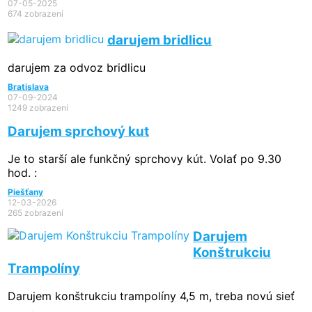
07-05-2025
674 zobrazení
darujem bridlicu
darujem za odvoz bridlicu
Bratislava
07-09-2024
1249 zobrazení
Darujem sprchový kut
Je to starší ale funkčný sprchovy kút. Volať po 9.30
hod. :
Piešťany
12-03-2026
265 zobrazení
Darujem
Konštrukciu
Trampolíny
Darujem konštrukciu trampolíny 4,5 m, treba novú sieť