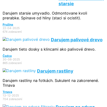
starsie
Darujem starsie umyvadlo. Odmontovane kvoli
prerabke. Spinave od hliny (staci si ocistit).
Pružina
22-04-2025
674 zobrazení
Darujem palivové drevo
Darujem tieto dosky s klincami ako palivové drevo.
Čadca
30-06-2025
865 zobrazení
Darujem rastliny
Darujem rastliny na fotkách. Sukulent na zakorenené.
Trnava
Trnava
13-12-2025
704 zobrazení