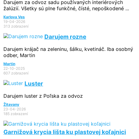
Darujem za odvoz sadu používaných interiérových
žalúzií. Všetky sú plne funkčné, čísté, nepoškodené ...
Karlova Ves
19-04-2026
313 zobrazení
Darujem rozne
Darujem krájač na zeleninu, šálku, kvetináč. Iba osobný
odber, Martin
Martin
22-10-2025
607 zobrazení
Luster
Darujem luster z Poľska za odvoz
Žitavany
23-04-2026
185 zobrazení
Garnižová krycia lišta ku plastovej koľajnici