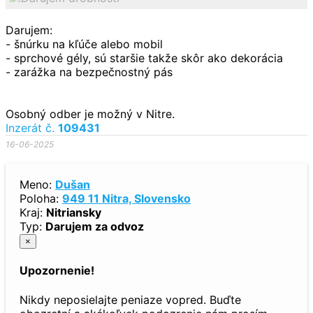
Darujem:
- šnúrku na kľúče alebo mobil
- sprchové gély, sú staršie takže skôr ako dekorácia
- zarážka na bezpečnostný pás
Osobný odber je možný v Nitre.
Inzerát č.
109431
16-06-2025
Meno:
Dušan
Poloha:
949 11 Nitra, Slovensko
Kraj:
Nitriansky
Typ:
Darujem za odvoz
×
Upozornenie!
Nikdy neposielajte peniaze vopred. Buďte