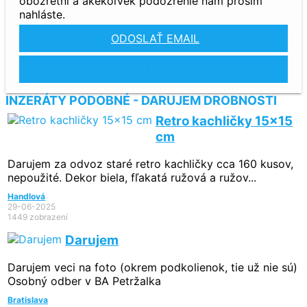
obozretní a akékoľvek podozrenie nám prosím
nahláste.
ODOSLAŤ EMAIL
ZOBRAZIŤ TELEFÓN
INZERÁTY PODOBNÉ - DARUJEM DROBNOSTI
Retro kachličky 15x15
cm
Darujem za odvoz staré retro kachličky cca 160 kusov,
nepoužité. Dekor biela, fľakatá ružová a ružov...
Handlová
29-06-2025
1449 zobrazení
Darujem
Darujem veci na foto (okrem podkolienok, tie už nie sú)
Osobný odber v BA Petržalka
Bratislava