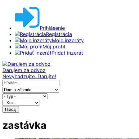
Prihlásenie
Registrácia
Moje inzeráty
Môj profil
Pridať inzerát
Darujem za odvoz
Nevyhadzujte. Darujte!
Hľadaj
zastávka