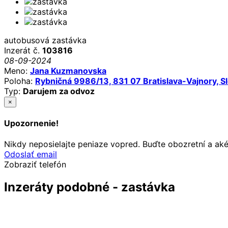
autobusová zastávka
Inzerát č.
103816
08-09-2024
Meno:
Jana Kuzmanovska
Poloha:
Rybničná 9986/13, 831 07 Bratislava-Vajnory, 
Typ:
Darujem za odvoz
×
Upozornenie!
Nikdy neposielajte peniaze vopred. Buďte obozretní a ak
Odoslať email
Zobraziť telefón
Inzeráty podobné - zastávka