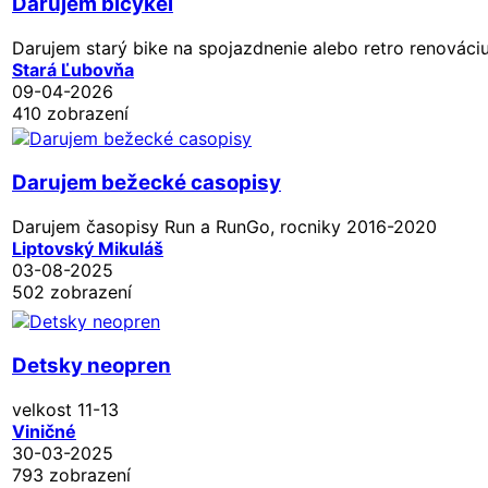
Darujem bicykel
Darujem starý bike na spojazdnenie alebo retro renováciu
Stará Ľubovňa
09-04-2026
410 zobrazení
Darujem bežecké casopisy
Darujem časopisy Run a RunGo, rocniky 2016-2020
Liptovský Mikuláš
03-08-2025
502 zobrazení
Detsky neopren
velkost 11-13
Viničné
30-03-2025
793 zobrazení