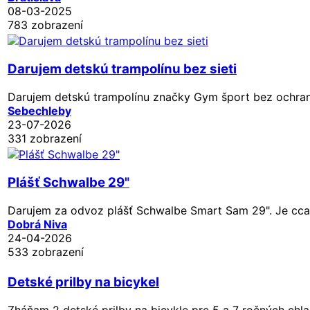
08-03-2025
783 zobrazení
Darujem detskú trampolínu bez sieti
Darujem detskú trampolínu značky Gym šport bez ochrann
Sebechleby
23-07-2026
331 zobrazení
Plášť Schwalbe 29"
Darujem za odvoz plášť Schwalbe Smart Sam 29". Je cca v
Dobrá Niva
24-04-2026
533 zobrazení
Detské prilby na bicykel
Zháňam 2 detské prilby na bicykle pre 5 a 7 ročných chl