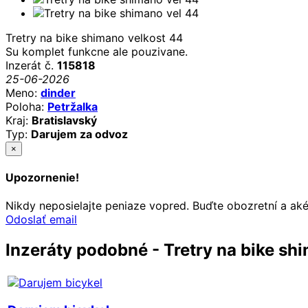
Tretry na bike shimano velkost 44
Su komplet funkcne ale pouzivane.
Inzerát č.
115818
25-06-2026
Meno:
dinder
Poloha:
Petržalka
Kraj:
Bratislavský
Typ:
Darujem za odvoz
×
Upozornenie!
Nikdy neposielajte peniaze vopred. Buďte obozretní a ak
Odoslať email
Inzeráty podobné - Tretry na bike sh