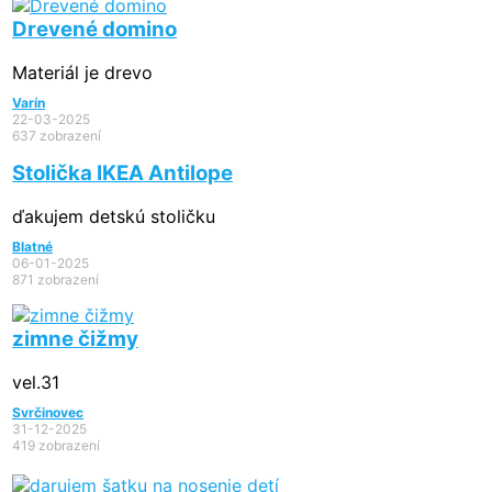
Drevené domino
Materiál je drevo
Varín
22-03-2025
637 zobrazení
Stolička IKEA Antilope
ďakujem detskú stoličku
Blatné
06-01-2025
871 zobrazení
zimne čižmy
vel.31
Svrčinovec
31-12-2025
419 zobrazení