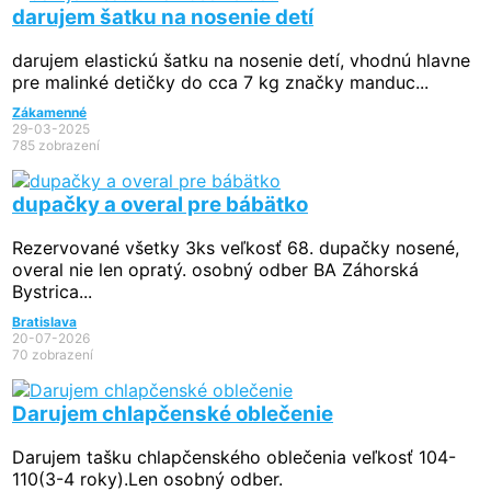
darujem šatku na nosenie detí
darujem elastickú šatku na nosenie detí, vhodnú hlavne
pre malinké detičky do cca 7 kg značky manduc...
Zákamenné
29-03-2025
785 zobrazení
dupačky a overal pre bábätko
Rezervované
všetky 3ks veľkosť 68. dupačky nosené,
overal nie len opratý. osobný odber BA Záhorská
Bystrica...
Bratislava
20-07-2026
70 zobrazení
Darujem chlapčenské oblečenie
Darujem tašku chlapčenského oblečenia veľkosť 104-
110(3-4 roky).Len osobný odber.