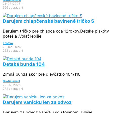
21-07-2025
566 zobrazení
Darujem chlapčenské bavlnené tričko S
Darujem tričko pre chlapca cca 12rokov.Detske piškóty
potešia .Volať lepšie
Trnava
23-02-2026
252 zobrazení
Detská bunda 104
Zimná bunda skôr pre dievčatko 104/110
Bratislava II
22-02-2026
272 zobrazení
Darujem vanicku len za odvoz
Darujem za odvoz vaničku so stojanom. Dlhšie