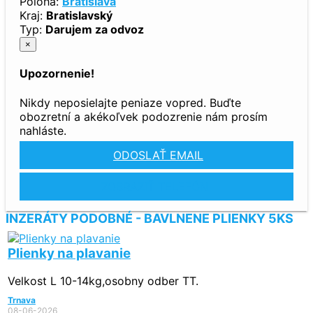
Poloha:
Bratislava
Kraj:
Bratislavský
Typ:
Darujem za odvoz
×
Upozornenie!
Nikdy neposielajte peniaze vopred. Buďte
obozretní a akékoľvek podozrenie nám prosím
nahláste.
ODOSLAŤ EMAIL
ZOBRAZIŤ TELEFÓN
INZERÁTY PODOBNÉ - BAVLNENE PLIENKY 5KS
Plienky na plavanie
Velkost L 10-14kg,osobny odber TT.
Trnava
08-06-2026