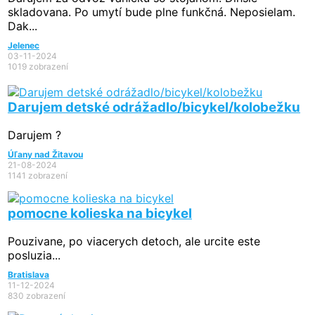
skladovana. Po umytí bude plne funkčná. Neposielam.
Dak...
Jelenec
03-11-2024
1019 zobrazení
Darujem detské odrážadlo/bicykel/kolobežku
Darujem ?
Úľany nad Žitavou
21-08-2024
1141 zobrazení
pomocne kolieska na bicykel
Pouzivane, po viacerych detoch, ale urcite este
posluzia...
Bratislava
11-12-2024
830 zobrazení