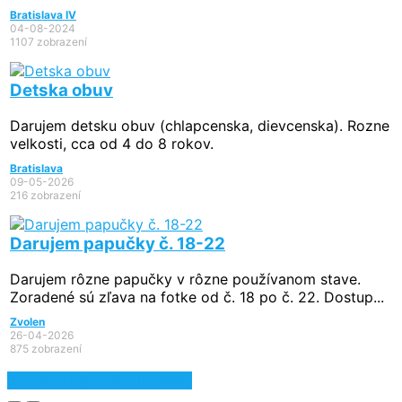
Bratislava IV
04-08-2024
1107 zobrazení
Detska obuv
Darujem detsku obuv (chlapcenska, dievcenska). Rozne
velkosti, cca od 4 do 8 rokov.
Bratislava
09-05-2026
216 zobrazení
Darujem papučky č. 18-22
Darujem rôzne papučky v rôzne používanom stave.
Zoradené sú zľava na fotke od č. 18 po č. 22. Dostup...
Zvolen
26-04-2026
875 zobrazení
Zobraziť najnovšie inzeráty