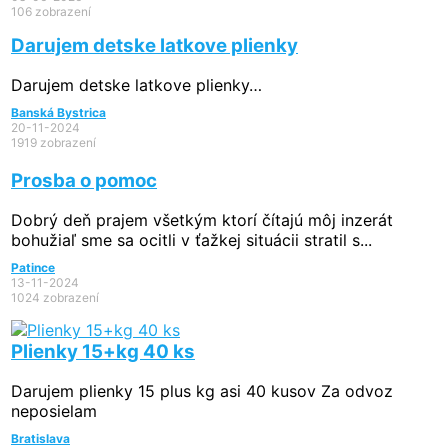
106 zobrazení
Darujem detske latkove plienky
Darujem detske latkove plienky…
Banská Bystrica
20-11-2024
1919 zobrazení
Prosba o pomoc
Dobrý deň prajem všetkým ktorí čítajú môj inzerát
bohužiaľ sme sa ocitli v ťažkej situácii stratil s...
Patince
13-11-2024
1024 zobrazení
Plienky 15+kg 40 ks
Darujem plienky 15 plus kg asi 40 kusov Za odvoz
neposielam
Bratislava