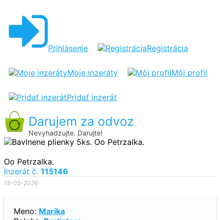
BAVLNENE
PLIENKY
5KS
Prihlásenie
Registrácia
Moje inzeráty
Môj profil
Pridať inzerát
Darujem za odvoz
Nevyhadzujte. Darujte!
Oo Petrzalka.
Inzerát č.
115146
18-05-2026
Meno:
Marika