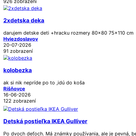
926 zobrazení
2xdetska deka
darujem detske deti +hracku rozmery 80x80 75x110 cm
Hviezdoslavov
20-07-2026
91 zobrazení
kolobezka
ak si nik nepríde po to ,idú do koša
Rišňovce
16-06-2026
122 zobrazení
Detská postieľka IKEA Gulliver
Po dvoch deťoch. Má známky používania, ale je pevná, be