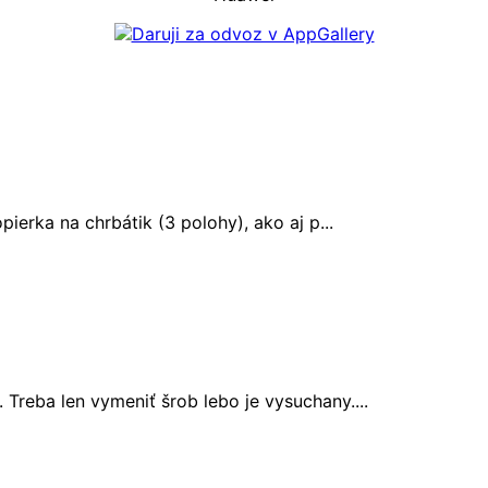
opierka na chrbátik (3 polohy), ako aj p...
 Treba len vymeniť šrob lebo je vysuchany....