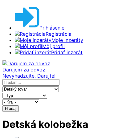
Prihlásenie
Registrácia
Moje inzeráty
Môj profil
Pridať inzerát
Darujem za odvoz
Nevyhadzujte. Darujte!
Hľadaj
Detská kolobežka