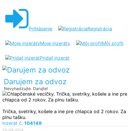
CHLAPČENSKÉ
VECIČKY
Prihlásenie
Registrácia
Moje inzeráty
Môj profil
Pridať inzerát
Darujem za odvoz
Nevyhadzujte. Darujte!
Trička, svetriky, košele a ine pre chlapca od 2 rokov. Za
plnu tašku.
Inzerát č.
104149
23-09-2024