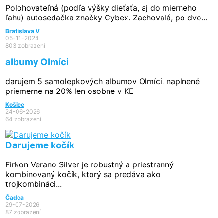
Polohovateľná (podľa výšky dieťaťa, aj do mierneho
ľahu) autosedačka značky Cybex. Zachovalá, po dvo...
Bratislava V
05-11-2024
803 zobrazení
albumy Olmíci
darujem 5 samolepkových albumov Olmíci, naplnené
priemerne na 20% len osobne v KE
Košice
24-06-2026
64 zobrazení
Darujeme kočík
Firkon Verano Silver je robustný a priestranný
kombinovaný kočík, ktorý sa predáva ako
trojkombináci...
Čadca
29-07-2026
87 zobrazení