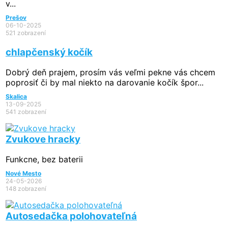
v...
Prešov
06-10-2025
521 zobrazení
chlapčenský kočík
Dobrý deň prajem, prosím vás veľmi pekne vás chcem
poprosiť či by mal niekto na darovanie kočík špor...
Skalica
13-09-2025
541 zobrazení
Zvukove hracky
Funkcne, bez baterii
Nové Mesto
24-05-2026
148 zobrazení
Autosedačka polohovateľná