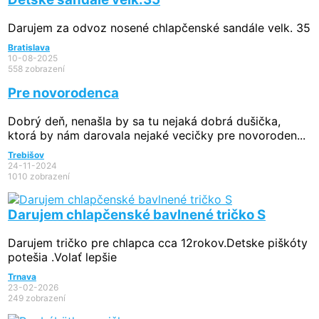
Darujem za odvoz nosené chlapčenské sandále velk. 35
Bratislava
10-08-2025
558 zobrazení
Pre novorodenca
Dobrý deň, nenašla by sa tu nejaká dobrá dušička,
ktorá by nám darovala nejaké vecičky pre novoroden...
Trebišov
24-11-2024
1010 zobrazení
Darujem chlapčenské bavlnené tričko S
Darujem tričko pre chlapca cca 12rokov.Detske piškóty
potešia .Volať lepšie
Trnava
23-02-2026
249 zobrazení