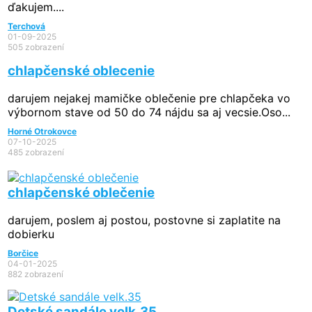
ďakujem....
Terchová
01-09-2025
505 zobrazení
chlapčenské oblecenie
darujem nejakej mamičke oblečenie pre chlapčeka vo
výbornom stave od 50 do 74 nájdu sa aj vecsie.Oso...
Horné Otrokovce
07-10-2025
485 zobrazení
chlapčenské oblečenie
darujem, poslem aj postou, postovne si zaplatite na
dobierku
Borčice
04-01-2025
882 zobrazení
Detské sandále velk.35