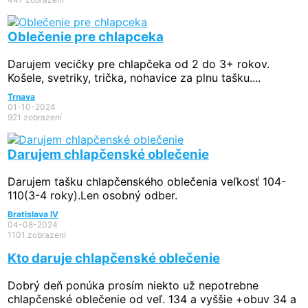
Oblečenie pre chlapceka
Darujem vecičky pre chlapčeka od 2 do 3+ rokov.
Košele, svetriky, trička, nohavice za plnu tašku....
Trnava
01-10-2024
921 zobrazení
Darujem chlapčenské oblečenie
Darujem tašku chlapčenského oblečenia veľkosť 104-
110(3-4 roky).Len osobný odber.
Bratislava IV
04-08-2024
1101 zobrazení
Kto daruje chlapčenské oblečenie
Dobrý deň ponúka prosím niekto už nepotrebne
chlapčenské oblečenie od veľ. 134 a vyššie +obuv 34 a