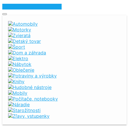
Zobraziť najnovšie inzeráty
Automobily
Motorky
Zvieratá
Detský tovar
Šport
Dom a záhrada
Elektro
Nábytok
Oblečenie
Potraviny a výrobky
Knihy
Hudobné nástroje
Mobily
Počítače, notebooky
Náradie
Starožitnosti
Zľavy, vstupenky