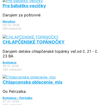
Pre bábätko vecičky
Darujem za poštovné
Merašice
06-03-2026
269 zobrazení
CHLAPČENSKÉ TOPÁNOČKY
Darujem detske chlapčenské topánky veľ.od č. 21 - č.
23 BA
Bratislava
28-01-2026
393 zobrazení
Chlapcenske oblecenie, mix
Oo Petrzalka.
Bratislava - Petržalka
07-01-2026
447 zobrazení