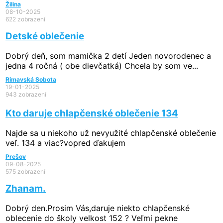
Žilina
08-10-2025
622 zobrazení
Detské oblečenie
Dobrý deň, som mamička 2 detí Jeden novorodenec a
jedna 4 ročná ( obe dievčatká) Chcela by som ve...
Rimavská Sobota
19-01-2025
943 zobrazení
Kto daruje chlapčenské oblečenie 134
Najde sa u niekoho už nevyužité chlapčenské oblečenie
veľ. 134 a viac?vopred ďakujem
Prešov
09-08-2025
575 zobrazení
Zhanam.
Dobrý den.Prosim Vás,daruje niekto chlapčenské
oblecenie do školy velkost 152 ? Veľmi pekne