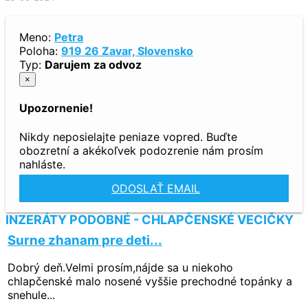
Meno:
Petra
Poloha:
919 26 Zavar, Slovensko
Typ:
Darujem za odvoz
×
Upozornenie!
Nikdy neposielajte peniaze vopred. Buďte
obozretní a akékoľvek podozrenie nám prosím
nahláste.
ODOSLAŤ EMAIL
INZERÁTY PODOBNÉ - CHLAPČENSKÉ VECIČKY
Surne zhanam pre deti...
Dobrý deň.Velmi prosím,nájde sa u niekoho
chlapčenské malo nosené vyššie prechodné topánky a
snehule...