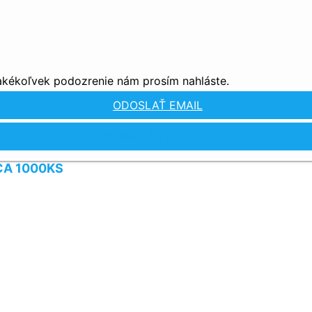
 akékoľvek podozrenie nám prosím nahláste.
ODOSLAŤ EMAIL
ZOBRAZIŤ TELEFÓN
CA 1000KS