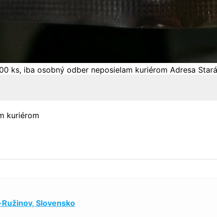
am kuriérom
a-Ružinov, Slovensko