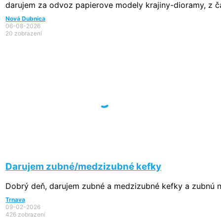
darujem za odvoz papierove modely krajiny-dioramy, z čas
Nová Dubnica
06-08-2026
20 zobrazení
Darujem zubné/medzizubné kefky
Dobrý deň, darujem zubné a medzizubné kefky a zubnú niť
Trnava
09-02-2026
426 zobrazení