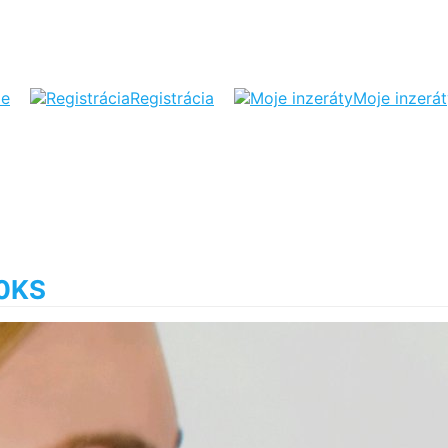
ie
Registrácia
Moje inzerá
0KS