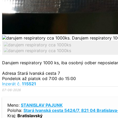
Darujem respiratory 1000 ks, iba osobný odber neposiel
Adresa Stará Ivanská cesta 7
Pondelok až piatok od 7:00 do 15:00
Inzerát č.
115521
07-06-2026
Meno:
STANISLAV PAJUNK
Poloha:
Stará Ivanská cesta 5424/7, 821 04 Bratislav
Kraj:
Bratislavský