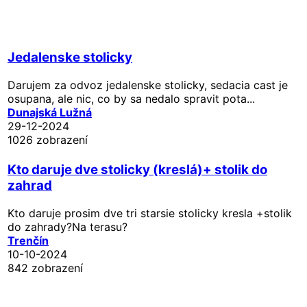
Jedalenske stolicky
Darujem za odvoz jedalenske stolicky, sedacia cast je
osupana, ale nic, co by sa nedalo spravit pota...
Dunajská Lužná
29-12-2024
1026 zobrazení
Kto daruje dve stolicky (kreslá)+ stolik do
zahrad
Kto daruje prosim dve tri starsie stolicky kresla +stolik
do zahrady?Na terasu?
Trenčín
10-10-2024
842 zobrazení