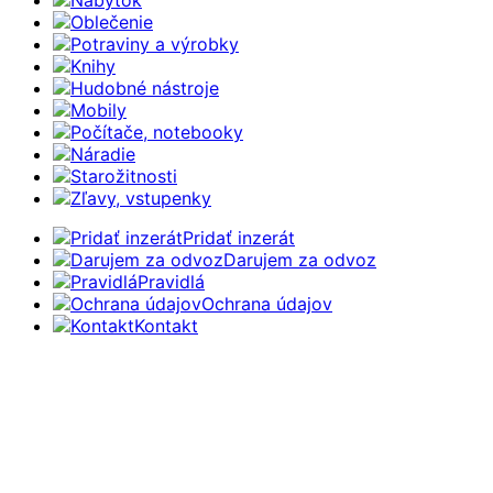
Nábytok
Oblečenie
Potraviny a výrobky
Knihy
Hudobné nástroje
Mobily
Počítače, notebooky
Náradie
Starožitnosti
Zľavy, vstupenky
Pridať inzerát
Darujem za odvoz
Pravidlá
Ochrana údajov
Kontakt