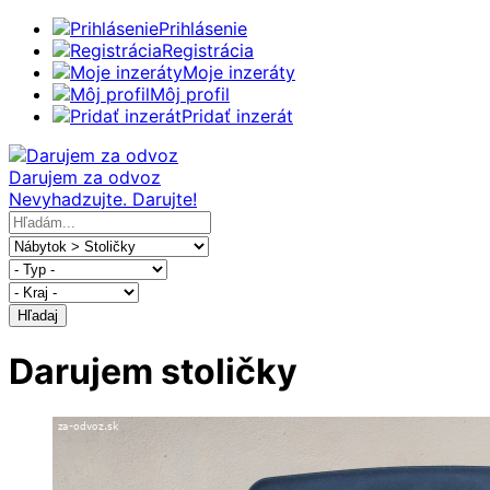
Prihlásenie
Registrácia
Moje inzeráty
Môj profil
Pridať inzerát
Darujem za odvoz
Nevyhadzujte. Darujte!
Hľadaj
Darujem stoličky