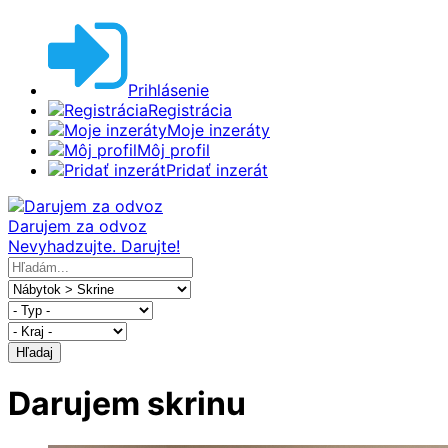
Prihlásenie
Registrácia
Moje inzeráty
Môj profil
Pridať inzerát
Darujem za odvoz
Nevyhadzujte. Darujte!
Hľadaj
Darujem skrinu