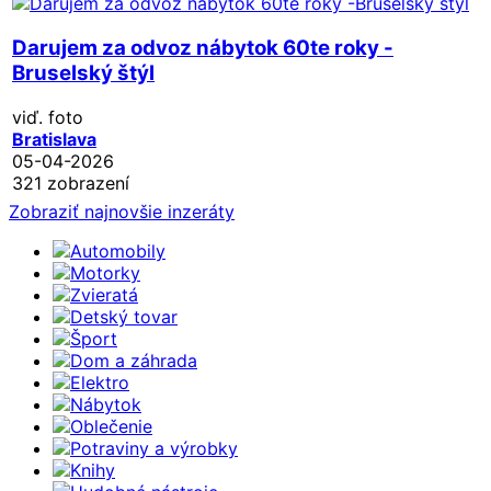
Darujem za odvoz nábytok 60te roky -
Bruselský štýl
viď. foto
Bratislava
05-04-2026
321 zobrazení
Zobraziť najnovšie inzeráty
Automobily
Motorky
Zvieratá
Detský tovar
Šport
Dom a záhrada
Elektro
Nábytok
Oblečenie
Potraviny a výrobky
Knihy