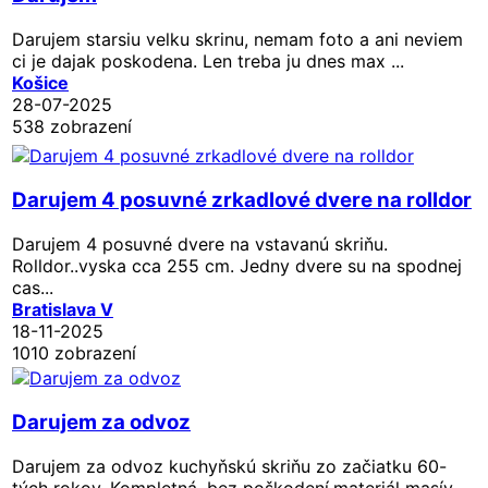
Darujem starsiu velku skrinu, nemam foto a ani neviem
ci je dajak poskodena. Len treba ju dnes max ...
Košice
28-07-2025
538 zobrazení
Darujem 4 posuvné zrkadlové dvere na rolldor
Darujem 4 posuvné dvere na vstavanú skriňu.
Rolldor..vyska cca 255 cm. Jedny dvere su na spodnej
cas...
Bratislava V
18-11-2025
1010 zobrazení
Darujem za odvoz
Darujem za odvoz kuchyňskú skriňu zo začiatku 60-
tých rokov. Kompletná, bez poškodení,materiál masív...