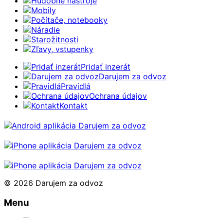
Hudobné nástroje
Mobily
Počítače, notebooky
Náradie
Starožitnosti
Zľavy, vstupenky
Pridať inzerát
Darujem za odvoz
Pravidlá
Ochrana údajov
Kontakt
© 2026 Darujem za odvoz
Menu