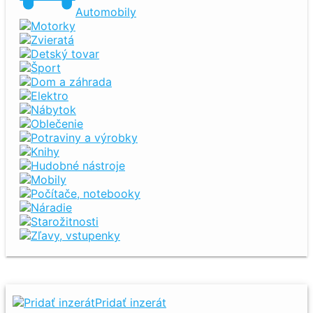
Automobily
Motorky
Zvieratá
Detský tovar
Šport
Dom a záhrada
Elektro
Nábytok
Oblečenie
Potraviny a výrobky
Knihy
Hudobné nástroje
Mobily
Počítače, notebooky
Náradie
Starožitnosti
Zľavy, vstupenky
Pridať inzerát