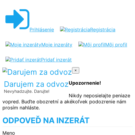
Prihlásenie
Registrácia
Moje inzeráty
Môj profil
Pridať inzerát
×
Darujem za odvoz
Upozornenie!
Nevyhadzujte. Darujte!
Nikdy neposielajte peniaze
vopred. Buďte obozretní a akékoľvek podozrenie nám
prosím nahláste.
ODPOVEĎ NA INZERÁT
Meno