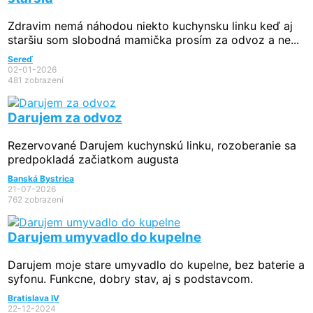
Zdravim nemá náhodou niekto kuchynsku linku keď aj
staršiu som slobodná mamička prosím za odvoz a ne...
Sereď
02-01-2026
481 zobrazení
Darujem za odvoz
Rezervované
Darujem kuchynskú linku, rozoberanie sa
predpokladá začiatkom augusta
Banská Bystrica
21-07-2026
762 zobrazení
Darujem umyvadlo do kupelne
Darujem moje stare umyvadlo do kupelne, bez baterie a
syfonu. Funkcne, dobry stav, aj s podstavcom.
Bratislava IV
22-12-2024