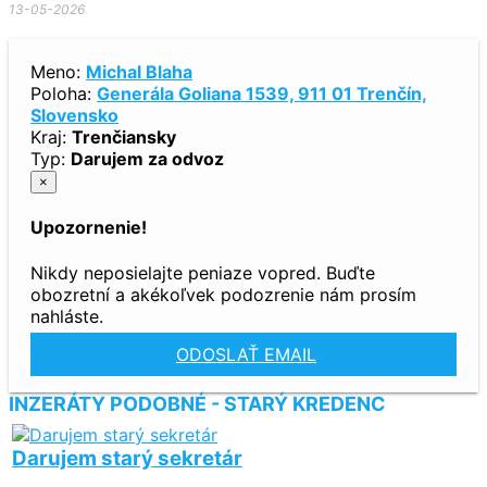
13-05-2026
Meno:
Michal Blaha
Poloha:
Generála Goliana 1539, 911 01 Trenčín,
Slovensko
Kraj:
Trenčiansky
Typ:
Darujem za odvoz
×
Upozornenie!
Nikdy neposielajte peniaze vopred. Buďte
obozretní a akékoľvek podozrenie nám prosím
nahláste.
ODOSLAŤ EMAIL
INZERÁTY PODOBNÉ - STARÝ KREDENC
Darujem starý sekretár