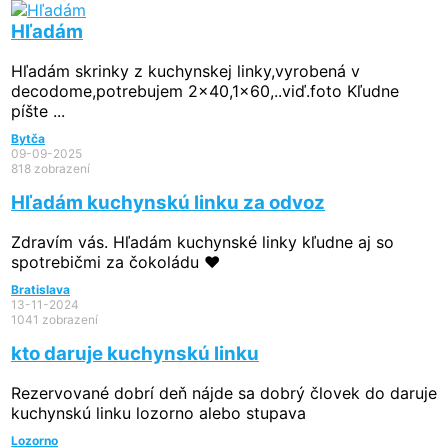
Hľadám
Hľadám skrinky z kuchynskej linky,vyrobená v
decodome,potrebujem 2x40,1x60,..viď.foto Kľudne
píšte ...
Bytča
09-09-2025
818 zobrazení
Hľadám kuchynskú linku za odvoz
Zdravím vás. Hľadám kuchynské linky kľudne aj so
spotrebičmi za čokoládu ❤️
Bratislava
13-11-2024
1041 zobrazení
kto daruje kuchynskú linku
Rezervované
dobrí deň nájde sa dobrý človek do daruje
kuchynskú linku lozorno alebo stupava
Lozorno