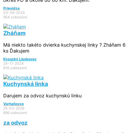
okres PD a okolie do 60 km. Ďakujem.
Prievidza
03-08-2024
954 zobrazení
Zháňam
Má niekto takéto dvierka kuchynskej linky ? Zháňam 6
ks Ďakujem
Kysucký Lieskovec
24-11-2024
916 zobrazení
Kuchynská linka
Darujem za odvoz kuchynskú linku
Varhaňovce
25-03-2026
696 zobrazení
za odvoz