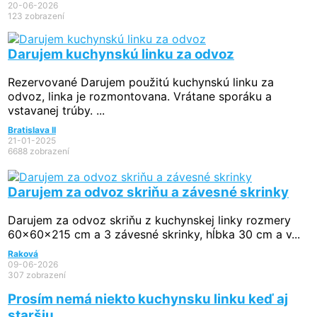
20-06-2026
123 zobrazení
Darujem kuchynskú linku za odvoz
Rezervované
Darujem použitú kuchynskú linku za
odvoz, linka je rozmontovana. Vrátane sporáku a
vstavanej trúby. ...
Bratislava II
21-01-2025
6688 zobrazení
Darujem za odvoz skriňu a závesné skrinky
Darujem za odvoz skriňu z kuchynskej linky rozmery
60x60x215 cm a 3 závesné skrinky, hĺbka 30 cm a v...
Raková
09-06-2026
307 zobrazení
Prosím nemá niekto kuchynsku linku keď aj
staršiu