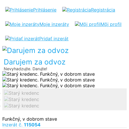
STARÝ
Prihlásenie
Registrácia
KREDENC
Moje inzeráty
Môj profil
Pridať inzerát
Darujem za odvoz
Nevyhadzujte. Darujte!
Funkčný, v dobrom stave
Inzerát č.
115054