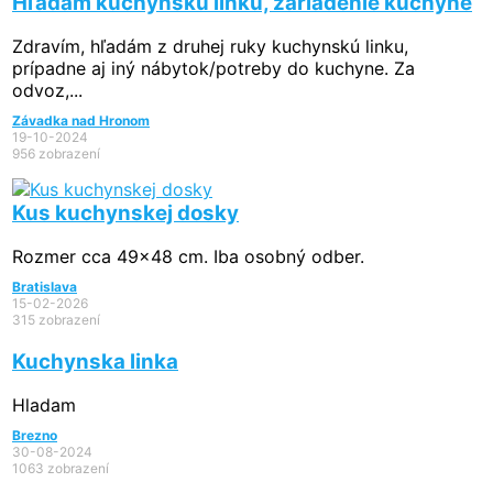
Hľadám kuchynskú linku, zariadenie kuchyne
Zdravím, hľadám z druhej ruky kuchynskú linku,
prípadne aj iný nábytok/potreby do kuchyne. Za
odvoz,...
Závadka nad Hronom
19-10-2024
956 zobrazení
Kus kuchynskej dosky
Rozmer cca 49x48 cm. Iba osobný odber.
Bratislava
15-02-2026
315 zobrazení
Kuchynska linka
Hladam
Brezno
30-08-2024
1063 zobrazení