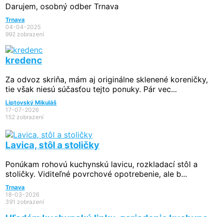
Darujem, osobný odber Trnava
Trnava
04-04-2025
992 zobrazení
kredenc
Za odvoz skriňa, mám aj originálne sklenené koreničky,
tie však niesú súčasťou tejto ponuky. Pár vec...
Liptovský Mikuláš
17-07-2026
152 zobrazení
Lavica, stôl a stoličky
Ponúkam rohovú kuchynskú lavicu, rozkladací stôl a
stoličky. Viditeľné povrchové opotrebenie, ale b...
Trnava
18-03-2026
391 zobrazení