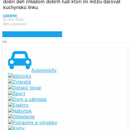
dobrí deň chladom dobrih ľudí ktorí mi môžu darovať
kuchynskú linku
Lozorno
21-04-2025
865 zobrazení
Zobraziť najnovšie inzeráty
Automobily
Motorky
Zvieratá
Detský tovar
Šport
Dom a záhrada
Elektro
Nábytok
Oblečenie
Potraviny a výrobky
Knihy