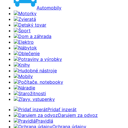
Automobily
Motorky
Zvieratá
Detský tovar
Šport
Dom a záhrada
Elektro
Nábytok
Oblečenie
Potraviny a výrobky
Knihy
Hudobné nástroje
Mobily
Počítače, notebooky
Náradie
Starožitnosti
Zľavy, vstupenky
Pridať inzerát
Darujem za odvoz
Pravidlá
Ochrana údajov