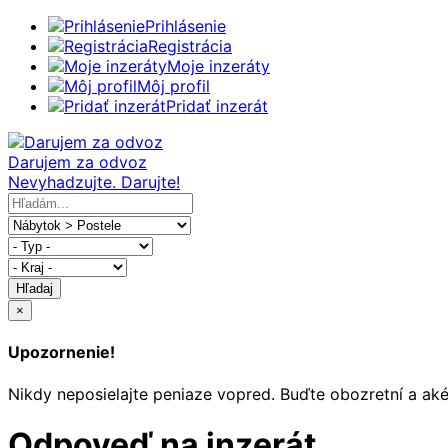
Prihlásenie
Registrácia
Moje inzeráty
Môj profil
Pridať inzerát
Darujem za odvoz
Nevyhadzujte. Darujte!
Hľadaj
×
Upozornenie!
Nikdy neposielajte peniaze vopred. Buďte obozretní a ak
Odpoveď na inzerát