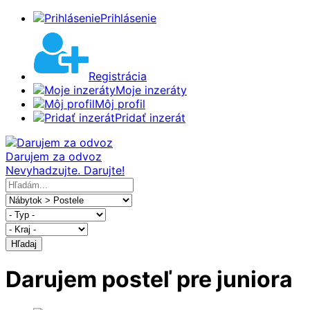
Prihlásenie
Registrácia
Moje inzeráty
Môj profil
Pridať inzerát
Darujem za odvoz
Nevyhadzujte. Darujte!
Hľadaj
Darujem posteľ pre juniora