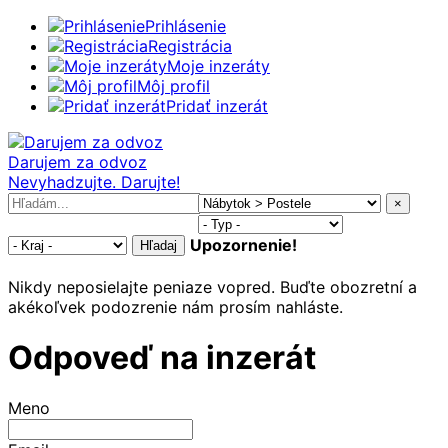
Prihlásenie
Registrácia
Moje inzeráty
Môj profil
Pridať inzerát
Darujem za odvoz
Nevyhadzujte. Darujte!
×
Upozornenie!
Hľadaj
Nikdy neposielajte peniaze vopred. Buďte obozretní a
akékoľvek podozrenie nám prosím nahláste.
Odpoveď na inzerát
Meno