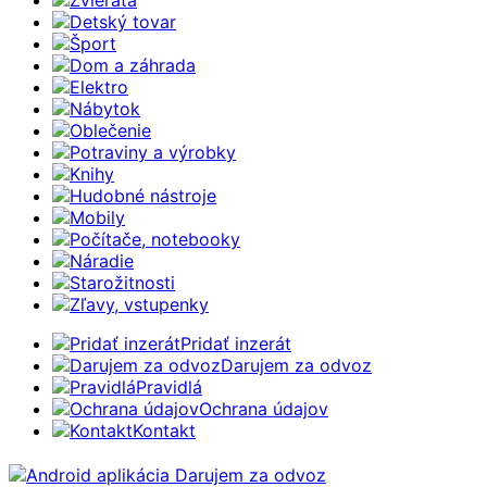
Zvieratá
Detský tovar
Šport
Dom a záhrada
Elektro
Nábytok
Oblečenie
Potraviny a výrobky
Knihy
Hudobné nástroje
Mobily
Počítače, notebooky
Náradie
Starožitnosti
Zľavy, vstupenky
Pridať inzerát
Darujem za odvoz
Pravidlá
Ochrana údajov
Kontakt