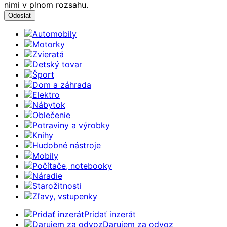
nimi v plnom rozsahu.
Automobily
Motorky
Zvieratá
Detský tovar
Šport
Dom a záhrada
Elektro
Nábytok
Oblečenie
Potraviny a výrobky
Knihy
Hudobné nástroje
Mobily
Počítače, notebooky
Náradie
Starožitnosti
Zľavy, vstupenky
Pridať inzerát
Darujem za odvoz