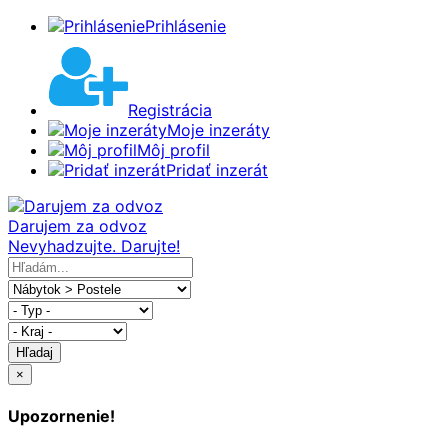
Prihlásenie
Registrácia
Moje inzeráty
Môj profil
Pridať inzerát
Darujem za odvoz
Nevyhadzujte. Darujte!
Hľadaj
×
Upozornenie!