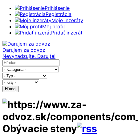
Prihlásenie
Registrácia
Moje inzeráty
Môj profil
Pridať inzerát
Darujem za odvoz
Nevyhadzujte. Darujte!
Hľadaj
Obývacie steny