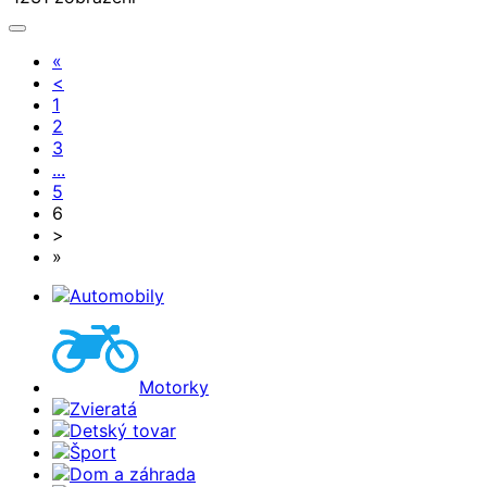
«
<
1
2
3
...
5
6
>
»
Automobily
Motorky
Zvieratá
Detský tovar
Šport
Dom a záhrada