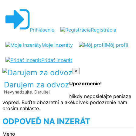
Prihlásenie
Registrácia
Moje inzeráty
Môj profil
Pridať inzerát
×
Darujem za odvoz
Upozornenie!
Nevyhadzujte. Darujte!
Nikdy neposielajte peniaze
vopred. Buďte obozretní a akékoľvek podozrenie nám
prosím nahláste.
ODPOVEĎ NA INZERÁT
Meno