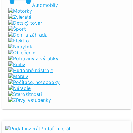
Automobily
Motorky
Zvieratá
Detský tovar
Šport
Dom a záhrada
Elektro
Nábytok
Oblečenie
Potraviny a výrobky
Knihy
Hudobné nástroje
Mobily
Počítače, notebooky
Náradie
Starožitnosti
Zľavy, vstupenky
Pridať inzerát