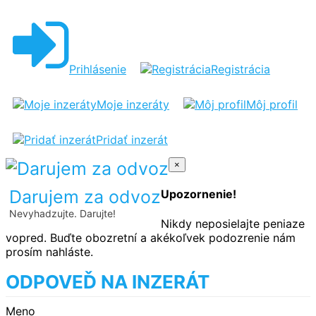
Prihlásenie
Registrácia
Moje inzeráty
Môj profil
Pridať inzerát
×
Darujem za odvoz
Upozornenie!
Nevyhadzujte. Darujte!
Nikdy neposielajte peniaze
vopred. Buďte obozretní a akékoľvek podozrenie nám
prosím nahláste.
ODPOVEĎ NA INZERÁT
Meno