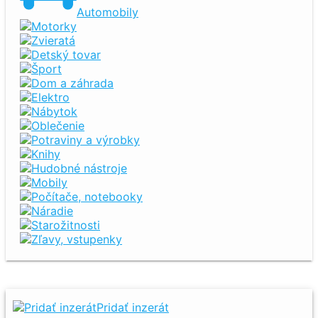
Automobily
Motorky
Zvieratá
Detský tovar
Šport
Dom a záhrada
Elektro
Nábytok
Oblečenie
Potraviny a výrobky
Knihy
Hudobné nástroje
Mobily
Počítače, notebooky
Náradie
Starožitnosti
Zľavy, vstupenky
Pridať inzerát