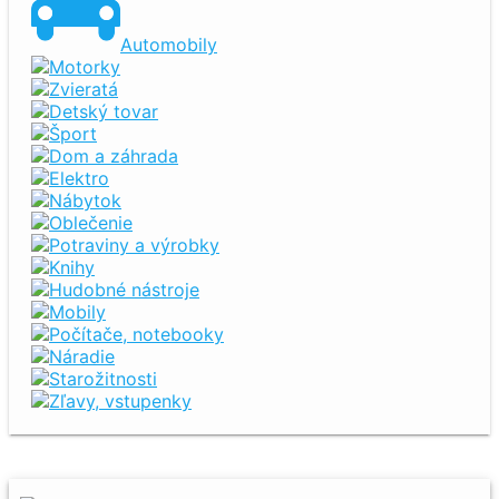
Automobily
Motorky
Zvieratá
Detský tovar
Šport
Dom a záhrada
Elektro
Nábytok
Oblečenie
Potraviny a výrobky
Knihy
Hudobné nástroje
Mobily
Počítače, notebooky
Náradie
Starožitnosti
Zľavy, vstupenky