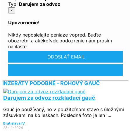
Typ:
Darujem za odvoz
×
Upozornenie!
Nikdy neposielajte peniaze vopred. Buďte
obozretní a akékoľvek podozrenie nám prosím
nahláste.
ODOSLAŤ EMAIL
ZOBRAZIŤ TELEFÓN
INZERÁTY PODOBNÉ - ROHOVÝ GAUČ
Darujem za odvoz rozkladací gauč
Gauč je používaný, no v použiteľnom stave s úložnými
zásuvkami na kolieskach. Posledná foto je len i...
Bratislava IV
28-11-2024