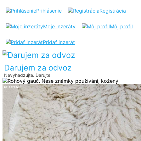
ROHOVÝ
Prihlásenie
Registrácia
GAUČ
Moje inzeráty
Môj profil
Pridať inzerát
Darujem za odvoz
Nevyhadzujte. Darujte!