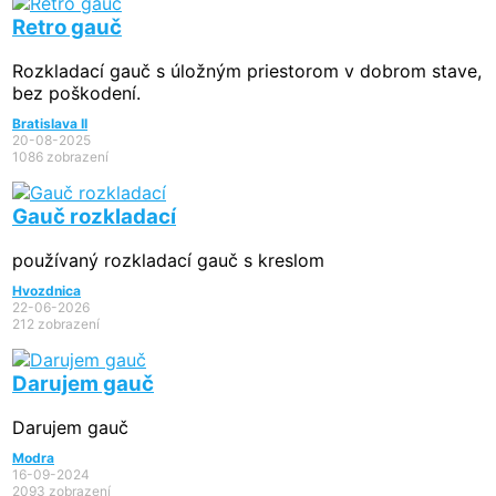
Retro gauč
Rozkladací gauč s úložným priestorom v dobrom stave,
bez poškodení.
Bratislava II
20-08-2025
1086 zobrazení
Gauč rozkladací
používaný rozkladací gauč s kreslom
Hvozdnica
22-06-2026
212 zobrazení
Darujem gauč
Darujem gauč
Modra
16-09-2024
2093 zobrazení