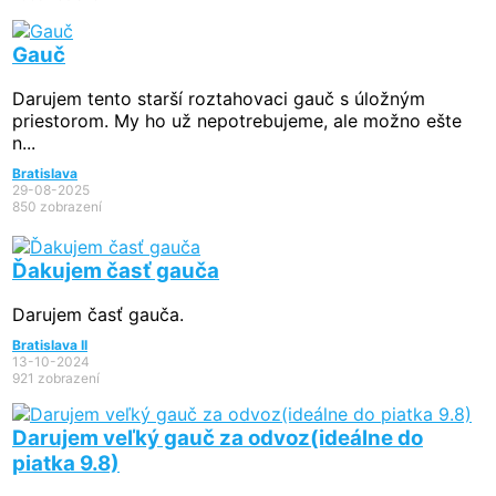
Gauč
Darujem tento starší roztahovaci gauč s úložným
priestorom. My ho už nepotrebujeme, ale možno ešte
n...
Bratislava
29-08-2025
850 zobrazení
Ďakujem časť gauča
Darujem časť gauča.
Bratislava II
13-10-2024
921 zobrazení
Darujem veľký gauč za odvoz(ideálne do
piatka 9.8)