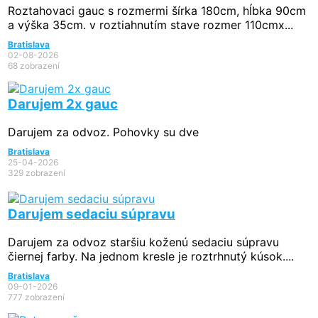
Roztahovaci gauc s rozmermi šírka 180cm, hĺbka 90cm
a výška 35cm. v roztiahnutím stave rozmer 110cmx...
Bratislava
02-08-2026
68 zobrazení
Darujem 2x gauc
Darujem za odvoz. Pohovky su dve
Bratislava
25-04-2026
329 zobrazení
Darujem sedaciu súpravu
Darujem za odvoz staršiu koženú sedaciu súpravu
čiernej farby. Na jednom kresle je roztrhnutý kúsok....
Bratislava
09-01-2026
777 zobrazení