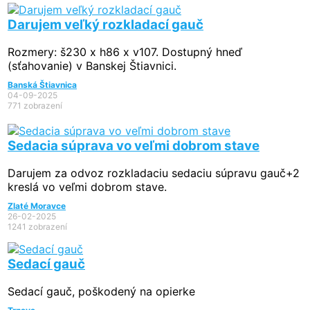
Darujem veľký rozkladací gauč
Rozmery: š230 x h86 x v107. Dostupný hneď
(sťahovanie) v Banskej Štiavnici.
Banská Štiavnica
04-09-2025
771 zobrazení
Sedacia súprava vo veľmi dobrom stave
Darujem za odvoz rozkladaciu sedaciu súpravu gauč+2
kreslá vo veľmi dobrom stave.
Zlaté Moravce
26-02-2025
1241 zobrazení
Sedací gauč
Sedací gauč, poškodený na opierke