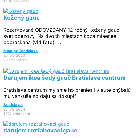
1436 zobrazení
Kožený gauc
Rezervované
ODOVZDANY 12 ročný kožený gauc
svetlobezovy. Na dvoch miestach koža mieenee
popraskana (vid foto), ...
Most pri Bratislave
28-05-2026
280 zobrazení
Darujem ikea šedý gauč Bratislava centrum
Bratislava centrum my sme ho preniesli v aute chýbajú
mu vankúše no dajú sa dokúpiť
Bratislava I
25-09-2024
1574 zobrazení
darujem rozťahovaci gauc