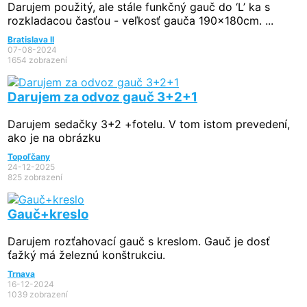
Darujem použitý, ale stále funkčný gauč do ‘L’ ka s
rozkladacou časťou - veľkosť gauča 190x180cm. ...
Bratislava II
07-08-2024
1654 zobrazení
Darujem za odvoz gauč 3+2+1
Darujem sedačky 3+2 +fotelu. V tom istom prevedení,
ako je na obrázku
Topoľčany
24-12-2025
825 zobrazení
Gauč+kreslo
Darujem rozťahovací gauč s kreslom. Gauč je dosť
ťažký má železnú konštrukciu.
Trnava
16-12-2024
1039 zobrazení