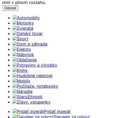
nimi v plnom rozsahu.
Automobily
Motorky
Zvieratá
Detský tovar
Šport
Dom a záhrada
Elektro
Nábytok
Oblečenie
Potraviny a výrobky
Knihy
Hudobné nástroje
Mobily
Počítače, notebooky
Náradie
Starožitnosti
Zľavy, vstupenky
Pridať inzerát
Darujem za odvoz