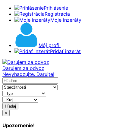
Prihlásenie
Registrácia
Moje inzeráty
Môj profil
Pridať inzerát
Darujem za odvoz
Nevyhadzujte. Darujte!
Hľadaj
×
Upozornenie!