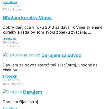
Bratislava
27-08-2024
1781 zobrazení
Hľadám koralky Vinea
Dobrý deň, cca v roku 2013 sa dávali k Vinei sklenené
korálky a rada by som svoju zbierku zväčšila. ...
Hlohovec
15-08-2024
957 zobrazení
Darujem sa odvoz
Darujem za odvoz starožitný šijací stroj, vhodné na
chalupu.
BRODSKÉ
09-10-2025
1544 zobrazení
Darujem
Darujem šijací stroj
Bratislava