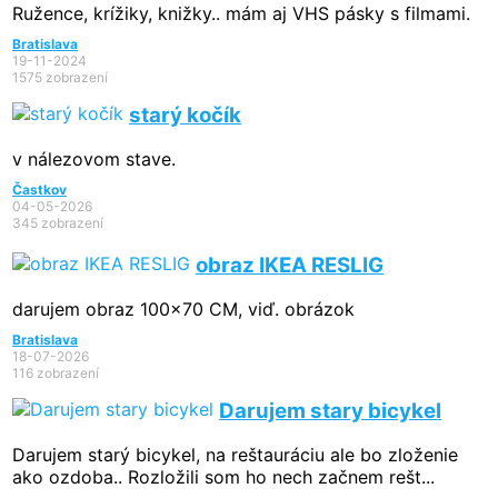
Ružence, krížiky, knižky.. mám aj VHS pásky s filmami.
Bratislava
19-11-2024
1575 zobrazení
starý kočík
v nálezovom stave.
Častkov
04-05-2026
345 zobrazení
obraz IKEA RESLIG
darujem obraz 100x70 CM, viď. obrázok
Bratislava
18-07-2026
116 zobrazení
Darujem stary bicykel
Darujem starý bicykel, na reštauráciu ale bo zloženie
ako ozdoba.. Rozložili som ho nech začnem rešt...