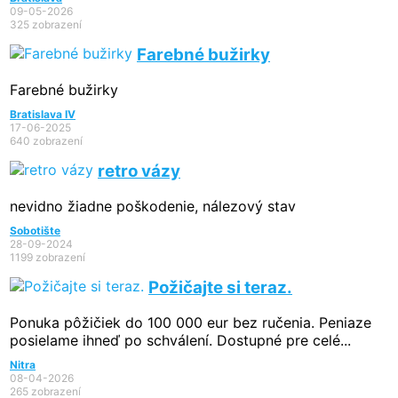
09-05-2026
325 zobrazení
Farebné bužirky
Farebné bužirky
Bratislava IV
17-06-2025
640 zobrazení
retro vázy
nevidno žiadne poškodenie, nálezový stav
Sobotište
28-09-2024
1199 zobrazení
Požičajte si teraz.
Ponuka pôžičiek do 100 000 eur bez ručenia. Peniaze
posielame ihneď po schválení. Dostupné pre celé...
Nitra
08-04-2026
265 zobrazení