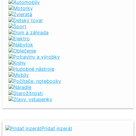
Automobily
Motorky
Zvieratá
Detský tovar
Šport
Dom a záhrada
Elektro
Nábytok
Oblečenie
Potraviny a výrobky
Knihy
Hudobné nástroje
Mobily
Počítače, notebooky
Náradie
Starožitnosti
Zľavy, vstupenky
Pridať inzerát