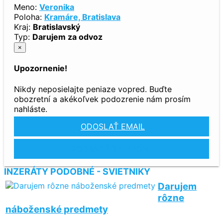
Meno:
Veronika
Poloha:
Kramáre, Bratislava
Kraj:
Bratislavský
Typ:
Darujem za odvoz
×
Upozornenie!
Nikdy neposielajte peniaze vopred. Buďte
obozretní a akékoľvek podozrenie nám prosím
nahláste.
ODOSLAŤ EMAIL
ZOBRAZIŤ TELEFÓN
INZERÁTY PODOBNÉ - SVIETNIKY
Darujem
rôzne
náboženské predmety