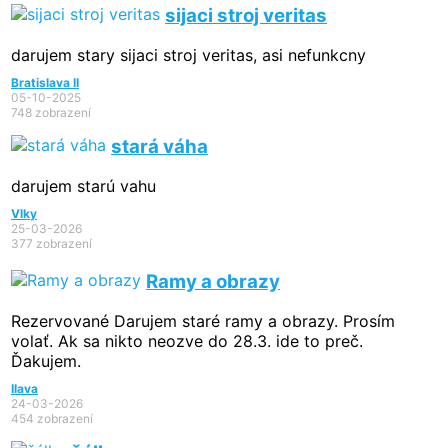
sijaci stroj veritas
darujem stary sijaci stroj veritas, asi nefunkcny
Bratislava II
05-10-2025
748 zobrazení
stará váha
darujem starú vahu
Vlky
25-03-2026
377 zobrazení
Ramy a obrazy
Rezervované
Darujem staré ramy a obrazy. Prosím
volať. Ak sa nikto neozve do 28.3. ide to preč.
Ďakujem.
Ilava
24-03-2026
454 zobrazení