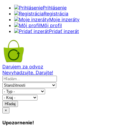
Prihlásenie
Registrácia
Moje inzeráty
Môj profil
Pridať inzerát
Darujem za odvoz
Nevyhadzujte. Darujte!
Hľadaj
×
Upozornenie!