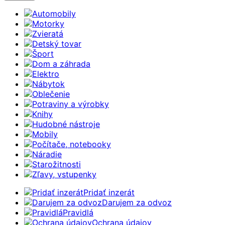
Automobily
Motorky
Zvieratá
Detský tovar
Šport
Dom a záhrada
Elektro
Nábytok
Oblečenie
Potraviny a výrobky
Knihy
Hudobné nástroje
Mobily
Počítače, notebooky
Náradie
Starožitnosti
Zľavy, vstupenky
Pridať inzerát
Darujem za odvoz
Pravidlá
Ochrana údajov