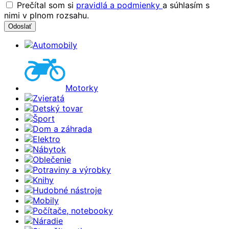
Prečítal som si
pravidlá a podmienky
a súhlasím s
nimi v plnom rozsahu.
Automobily
Motorky
Zvieratá
Detský tovar
Šport
Dom a záhrada
Elektro
Nábytok
Oblečenie
Potraviny a výrobky
Knihy
Hudobné nástroje
Mobily
Počítače, notebooky
Náradie