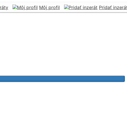
ráty
Môj profil
Pridať inzerá