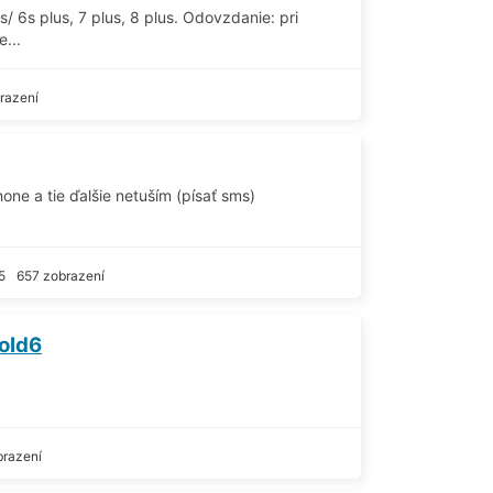
/ 6s plus, 7 plus, 8 plus. Odovzdanie: pri
...
razení
one a tie ďalšie netuším (písať sms)
5
657 zobrazení
old6
brazení