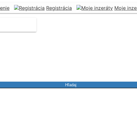
senie
Registrácia
Moje inze
Hľadaj