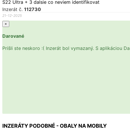
S22 Ultra + 3 dalsie co neviem identifikovat
Inzerát č.
112730
21-12-2025
×
Darované
Prišli ste neskoro :( Inzerát bol vymazaný. S aplikáciou 
INZERÁTY PODOBNÉ - OBALY NA MOBILY