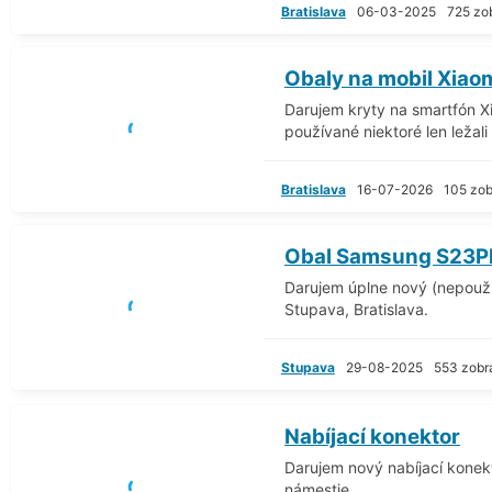
Bratislava
06-03-2025
725 zo
Obaly na mobil Xiaom
Darujem kryty na smartfón Xi
používané niektoré len ležali v
Bratislava
16-07-2026
105 zob
Obal Samsung S23P
Darujem úplne nový (nepouž
Stupava, Bratislava.
Stupava
29-08-2025
553 zobr
Nabíjací konektor
Darujem nový nabíjací kone
námestie