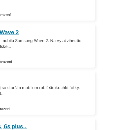
razení
 Wave 2
o mobilu Samsung Wave 2. Na vyzdvihnutie
lske...
brazení
 so starším mobilom robiť širokouhlé fotky.
...
razení
, 6s plus..