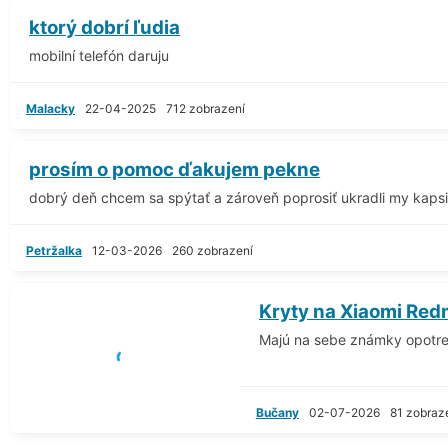
ktorý dobrí ľudia
mobilní telefón daruju
Malacky
22-04-2025
712 zobrazení
prosím o pomoc ďakujem pekne
dobrý deň chcem sa spýtať a zároveň poprosiť ukradli my kaps
Petržalka
12-03-2026
260 zobrazení
Kryty na Xiaomi Redm
Majú na sebe známky opotr
Bučany
02-07-2026
81 zobraz