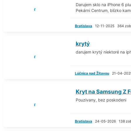
Darujem sklo na iPhone 6 plus
Pekárni Centrum, blízko kame
Bratislava
12-11-2025
364 zob
krytý
darujem krytý niektoré na iph
Lúčnica nad Žitavou
21-04-202
Kryt na Samsung Z F
Pouzivany, bez poskodeni
Bratislava
24-05-2026
138 zo