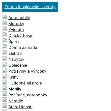
Zobraziť najnovšie inzeráty
Automobily
Motorky
Zvieratá
Detský tovar
Šport
Dom a záhrada
Elektro
Nábytok
Oblečenie
Potraviny a výrobky
Knihy
Hudobné nástroje
Mobily
Počítače, notebooky
Náradie
Starožitnosti