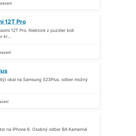
brazení
i 12T Pro
aomi 12T Pro. Niektoré z puzdier boli
 kr...
razení
lus
itý) obal na Samsung S23Plus. odber možný
azení
ktor na iPhone 6. Osobný odber BA Kamenné