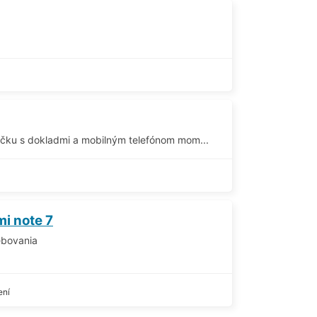
ičku s dokladmi a mobilným telefónom mom...
i note 7
ebovania
ení