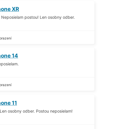
hone XR
. Neposielam postou! Len osobny odber.
brazení
hone 14
eposielam.
brazení
hone 11
 Len osobny odber. Postou neposielam!