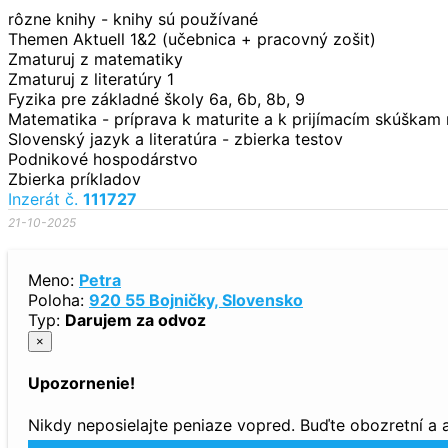
rôzne knihy - knihy sú používané
Themen Aktuell 1&2 (učebnica + pracovný zošit)
Zmaturuj z matematiky
Zmaturuj z literatúry 1
Fyzika pre základné školy 6a, 6b, 8b, 9
Matematika - príprava k maturite a k prijímacím skúškam
Slovenský jazyk a literatúra - zbierka testov
Podnikové hospodárstvo
Zbierka príkladov
Inzerát č.
111727
21-10-2025
Meno:
Petra
Poloha:
920 55 Bojničky, Slovensko
Typ:
Darujem za odvoz
×
Upozornenie!
Nikdy neposielajte peniaze vopred. Buďte obozretní a