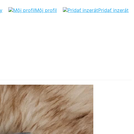
ty
Môj profil
Pridať inzerát