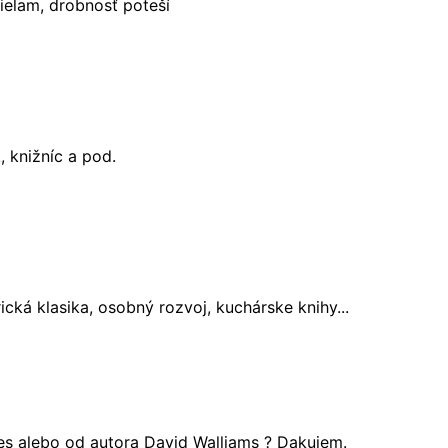
ielam, drobnosť poteší
, knižníc a pod.
cká klasika, osobný rozvoj, kuchárske knihy...
es alebo od autora David Walliams ? Dakujem.