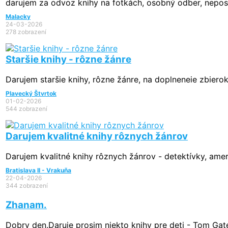
darujem za odvoz knihy na fotkách, osobný odber, nepos
Malacky
24-03-2026
278 zobrazení
Staršie knihy - rôzne žánre
Darujem staršie knihy, rôzne žánre, na doplneneie zbierok
Plavecký Štvrtok
01-02-2026
544 zobrazení
Darujem kvalitné knihy rôznych žánrov
Darujem kvalitné knihy rôznych žánrov - detektívky, ameri
Bratislava II - Vrakuňa
22-04-2026
344 zobrazení
Zhanam.
Dobry den.Daruje prosim niekto knihy pre deti - Tom Gat