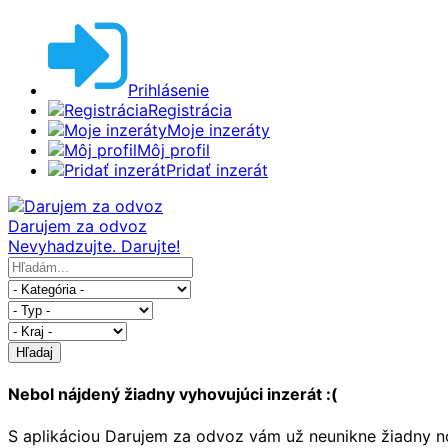
Prihlásenie
Registrácia
Moje inzeráty
Môj profil
Pridať inzerát
Darujem za odvoz
Nevyhadzujte. Darujte!
Hľadaj
Nebol nájdený žiadny vyhovujúci inzerát :(
S aplikáciou Darujem za odvoz vám už neunikne žiadny no