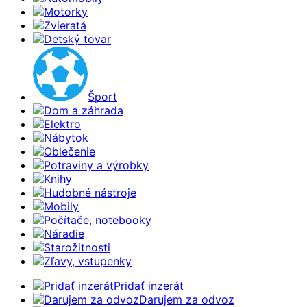
Motorky
Zvieratá
Detský tovar
Šport
Dom a záhrada
Elektro
Nábytok
Oblečenie
Potraviny a výrobky
Knihy
Hudobné nástroje
Mobily
Počítače, notebooky
Náradie
Starožitnosti
Zľavy, vstupenky
Pridať inzerát
Darujem za odvoz