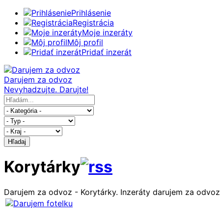
Prihlásenie
Registrácia
Moje inzeráty
Môj profil
Pridať inzerát
Darujem za odvoz
Nevyhadzujte. Darujte!
Hľadaj
Korytárky
Darujem za odvoz - Korytárky. Inzeráty darujem za odvoz