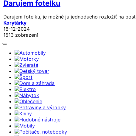
Darujem fotelku
Darujem fotelku, je možné ju jednoducho rozložiť na post
Korytárky
16-12-2024
1513 zobrazení
Automobily
Motorky
Zvieratá
Detský tovar
Šport
Dom a záhrada
Elektro
Nábytok
Oblečenie
Potraviny a výrobky
Knihy
Hudobné nástroje
Mobily
Počítače, notebooky