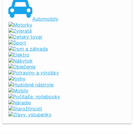
Automobily
Motorky
Zvieratá
Detský tovar
Šport
Dom a záhrada
Elektro
Nábytok
Oblečenie
Potraviny a výrobky
Knihy
Hudobné nástroje
Mobily
Počítače, notebooky
Náradie
Starožitnosti
Zľavy, vstupenky