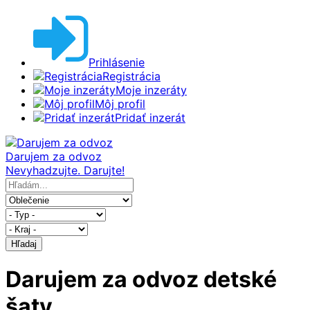
Prihlásenie
Registrácia
Moje inzeráty
Môj profil
Pridať inzerát
Darujem za odvoz
Nevyhadzujte. Darujte!
Hľadaj
Darujem za odvoz detské
šaty