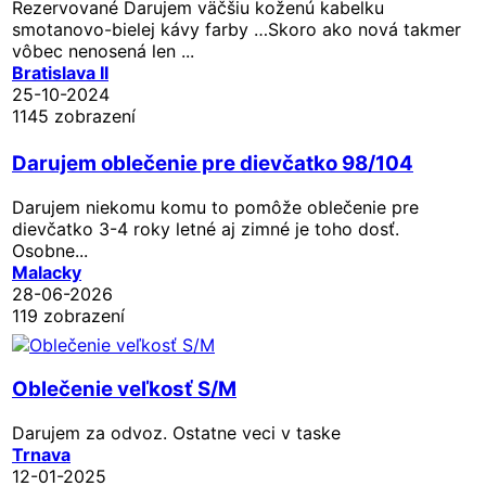
Rezervované
Darujem väčšiu koženú kabelku
smotanovo-bielej kávy farby …Skoro ako nová takmer
vôbec nenosená len ...
Bratislava II
25-10-2024
1145 zobrazení
Darujem oblečenie pre dievčatko 98/104
Darujem niekomu komu to pomôže oblečenie pre
dievčatko 3-4 roky letné aj zimné je toho dosť.
Osobne...
Malacky
28-06-2026
119 zobrazení
Oblečenie veľkosť S/M
Darujem za odvoz. Ostatne veci v taske
Trnava
12-01-2025