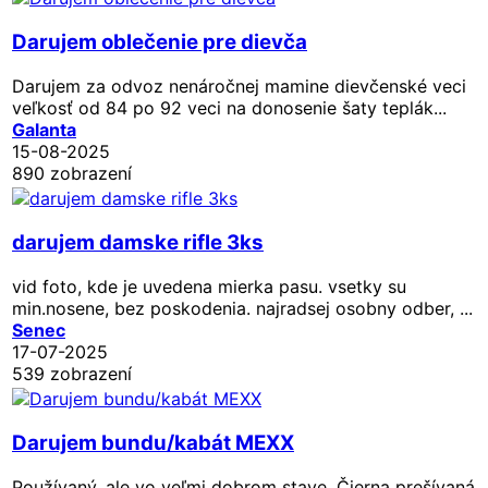
Darujem oblečenie pre dievča
Darujem za odvoz nenáročnej mamine dievčenské veci
veľkosť od 84 po 92 veci na donosenie šaty teplák...
Galanta
15-08-2025
890 zobrazení
darujem damske rifle 3ks
vid foto, kde je uvedena mierka pasu. vsetky su
min.nosene, bez poskodenia. najradsej osobny odber, ...
Senec
17-07-2025
539 zobrazení
Darujem bundu/kabát MEXX
Používaný, ale vo veľmi dobrom stave. Čierna prešívaná