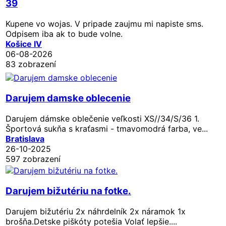
39
Kupene vo wojas. V pripade zaujmu mi napiste sms.
Odpisem iba ak to bude volne.
Košice IV
06-08-2026
83 zobrazení
Darujem damske oblecenie
Darujem dámske oblečenie veľkosti XS//34/S/36 1.
Športová sukňa s kraťasmi - tmavomodrá farba, ve...
Bratislava
26-10-2025
597 zobrazení
Darujem bižutériu na fotke.
Darujem bižutériu 2x náhrdelník 2x náramok 1x
brošňa.Detske piškóty potešia Volať lepšie....