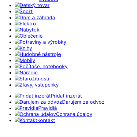
Detský tovar
Šport
Dom a záhrada
Elektro
Nábytok
Oblečenie
Potraviny a výrobky
Knihy
Hudobné nástroje
Mobily
Počítače, notebooky
Náradie
Starožitnosti
Zľavy, vstupenky
Pridať inzerát
Darujem za odvoz
Pravidlá
Ochrana údajov
Kontakt