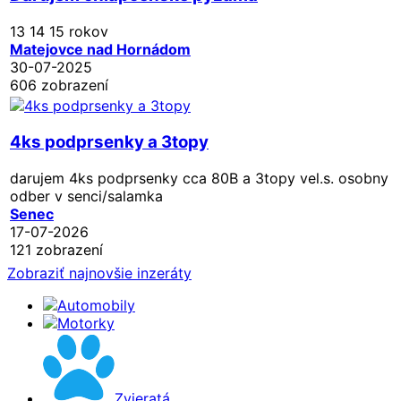
13 14 15 rokov
Matejovce nad Hornádom
30-07-2025
606 zobrazení
4ks podprsenky a 3topy
darujem 4ks podprsenky cca 80B a 3topy vel.s. osobny
odber v senci/salamka
Senec
17-07-2026
121 zobrazení
Zobraziť najnovšie inzeráty
Automobily
Motorky
Zvieratá