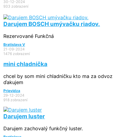
30-12-2024
933 zobrazení
Darujem BOSCH umývačku riadov.
Rezervované
Funkčná
Bratislava V
21-09-2024
1476 zobrazení
mini chladnička
chcel by som mini chladničku kto ma za odvoz
ďakujem
Prievidza
29-12-2024
918 zobrazení
Darujem luster
Darujem zachovalý funkčný luster.
Bratislava