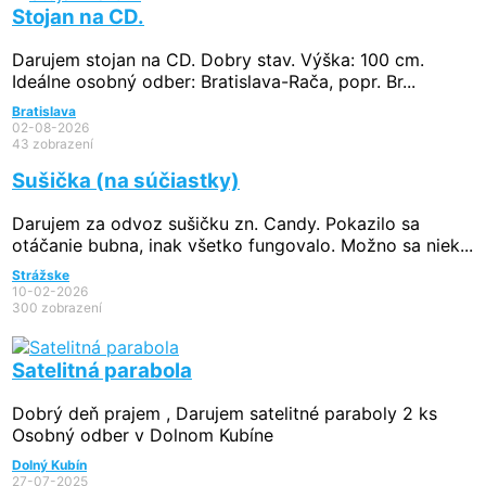
Stojan na CD.
Darujem stojan na CD. Dobry stav. Výška: 100 cm.
Ideálne osobný odber: Bratislava-Rača, popr. Br...
Bratislava
02-08-2026
43 zobrazení
Sušička (na súčiastky)
Darujem za odvoz sušičku zn. Candy. Pokazilo sa
otáčanie bubna, inak všetko fungovalo. Možno sa niek...
Strážske
10-02-2026
300 zobrazení
Satelitná parabola
Dobrý deň prajem , Darujem satelitné paraboly 2 ks
Osobný odber v Dolnom Kubíne
Dolný Kubín
27-07-2025