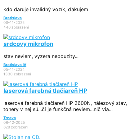
kdo daruje invalidný vozík, ďakujem
Bratislava
08-11-2025
446 zobrazení
srdcovy mikrofon
stav neviem, vyzera nepouzity...
Bratislava IV
05-11-2024
1330 zobrazení
laserová farebná tlačiareň HP
laserová farebná tlačiareň HP 2600N, nálezový stav,
tonery v nej sú...či je funkčná neviem...nič via...
Trnava
06-12-2025
628 zobrazení