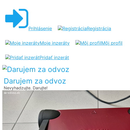
ELEKTRICKÝ
GRIL
BOSCH
Prihlásenie
Registrácia
Moje inzeráty
Môj profil
Pridať inzerát
Darujem za odvoz
Nevyhadzujte. Darujte!