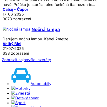
novú. Práčka je staršia, plne funkčná iba nezohrie...
Cabaj - Čápor
17-06-2025
3073 zobrazení
Nočná lampa
Darujem nočnú lampu. Kábel 2metre.
Veľký Biel
21-07-2025
633 zobrazení
Zobraziť najnovšie inzeráty
Automobily
Motorky
Zvieratá
Detský tovar
Šport