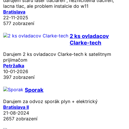
darujem staru laser tlaciaren , neznicitelna tlaciren,
lacna tlac, ale problem instalcie do w11
Bratislava
22-11-2025
577 zobrazení
2 ks ovladacov
Clarke-tech
Darujem 2 ks ovladacov Clarke-tech k satelitnym
prijímačom
Petržalka
10-01-2026
397 zobrazení
Sporak
Darujem za odvoz sporák plyn + elektrický
Bratislava II
21-08-2024
2657 zobrazení