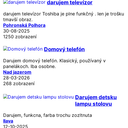
darujem televízor
darujem televízor Toshiba je plne funkčný . len je trošku
tmavší obraz.
Pohronská Polhora
30-08-2025
1250 zobrazení
Domový telefón
Darujem domový telefón. Klasický, používaný v
panelákoch. Iba osobne.
Nad jazerom
28-03-2026
268 zobrazení
Darujem detsku
lampu stolovu
Darujem, funkcna, farba trochu zozltnuta
Ilava
12-10-2025