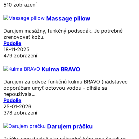
510 zobrazení
Massage pillow
Darujem masážny, funkčný podsedák. Je potrebné
zrenovovať kožu.
Podolie
18-11-2025
479 zobrazení
Kulma BRAVO
Darujem za odvoz funkčnú kulmu BRAVO (nádstavec
odporúčam umyť octovou vodou - dlhšie sa
nepoužívala...
Podolie
25-01-2026
378 zobrazení
Darujem práčku
Práčku sme dostali ako náhradnú kým sme čakali na