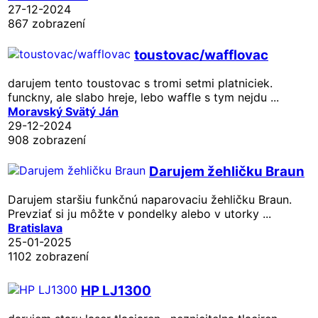
27-12-2024
867 zobrazení
toustovac/wafflovac
darujem tento toustovac s tromi setmi platniciek.
funckny, ale slabo hreje, lebo waffle s tym nejdu ...
Moravský Svätý Ján
29-12-2024
908 zobrazení
Darujem žehličku Braun
Darujem staršiu funkčnú naparovaciu žehličku Braun.
Prevziať si ju môžte v pondelky alebo v utorky ...
Bratislava
25-01-2025
1102 zobrazení
HP LJ1300