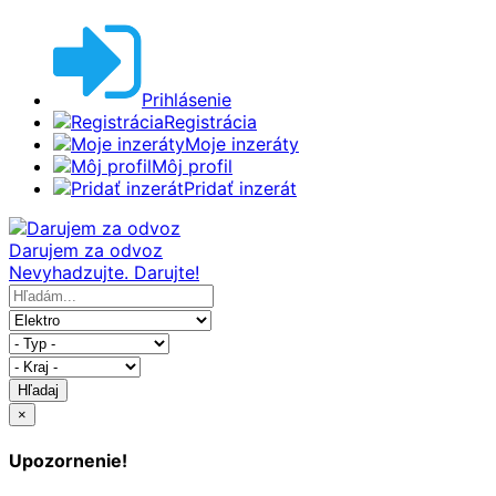
Prihlásenie
Registrácia
Moje inzeráty
Môj profil
Pridať inzerát
Darujem za odvoz
Nevyhadzujte. Darujte!
Hľadaj
×
Upozornenie!