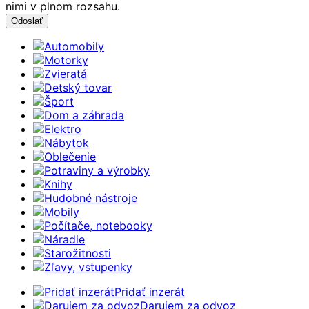
nimi v plnom rozsahu.
Automobily
Motorky
Zvieratá
Detský tovar
Šport
Dom a záhrada
Elektro
Nábytok
Oblečenie
Potraviny a výrobky
Knihy
Hudobné nástroje
Mobily
Počítače, notebooky
Náradie
Starožitnosti
Zľavy, vstupenky
Pridať inzerát
Darujem za odvoz