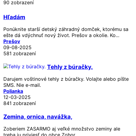
90 zobrazení
Hľadám
Ponúknite starší detský záhradný domček, ktorému sa
ešte dá vdýchnuť nový život. Prešov a okolie. Ko...
Prešov
09-08-2025
581 zobrazení
Tehly z búračky.
Darujem voštinové tehly z búračky. Volajte alebo píšte
SMS. Nie e-mail.
Polianka
12-03-2025
841 zobrazení
Zemina, ornica, navážka,
Zoberiem ZASARMO aj veľké množstvo zeminy ale
treba ju priviesť do obce Zohor