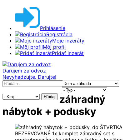
Prihlásenie
Registrácia
Moje inzeráty
Môj profil
Pridať inzerát
Darujem za odvoz
Nevyhadzujte. Darujte!
záhradný
Hľadaj
nábytok + podusky