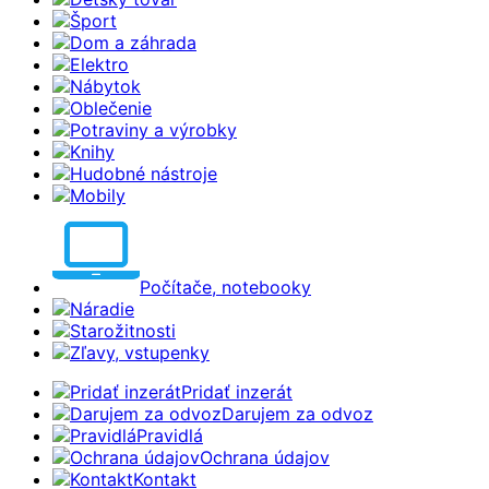
Šport
Dom a záhrada
Elektro
Nábytok
Oblečenie
Potraviny a výrobky
Knihy
Hudobné nástroje
Mobily
Počítače, notebooky
Náradie
Starožitnosti
Zľavy, vstupenky
Pridať inzerát
Darujem za odvoz
Pravidlá
Ochrana údajov
Kontakt