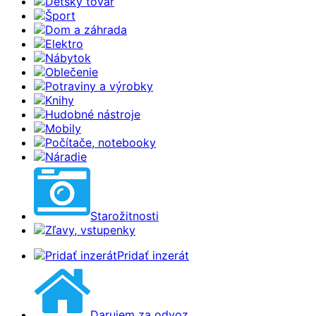
Detský tovar
Šport
Dom a záhrada
Elektro
Nábytok
Oblečenie
Potraviny a výrobky
Knihy
Hudobné nástroje
Mobily
Počítače, notebooky
Náradie
Starožitnosti
Zľavy, vstupenky
Pridať inzerát
Darujem za odvoz