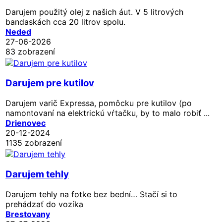
Darujem použitý olej z našich áut. V 5 litrových
bandaskách cca 20 litrov spolu.
Neded
27-06-2026
83 zobrazení
Darujem pre kutilov
Darujem varič Expressa, pomôcku pre kutilov (po
namontovaní na elektrickú vŕtačku, by to malo robiť ...
Drienovec
20-12-2024
1135 zobrazení
Darujem tehly
Darujem tehly na fotke bez bední… Stačí si to
prehádzať do vozíka
Brestovany