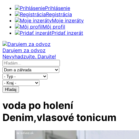
Prihlásenie
Registrácia
Moje inzeráty
Môj profil
Pridať inzerát
Darujem za odvoz
Nevyhadzujte. Darujte!
Hľadaj
voda po holení
Denim,vlasové tonicum