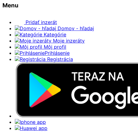
Menu
Pridať inzerát
Domov - hľadaj
Kategórie
Moje inzeráty
Môj profil
Prihlásenie
Registrácia