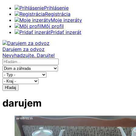
Prihlásenie
Registrácia
Moje inzeráty
Môj profil
Pridať inzerát
Darujem za odvoz
Nevyhadzujte. Darujte!
Hľadaj
darujem