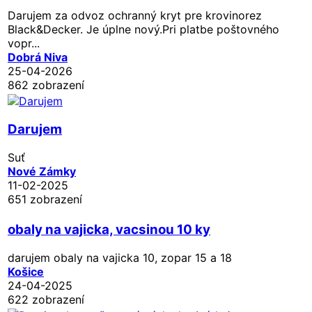
Darujem za odvoz ochranný kryt pre krovinorez
Black&Decker. Je úplne nový.Pri platbe poštovného
vopr...
Dobrá Niva
25-04-2026
862 zobrazení
Darujem
Suť
Nové Zámky
11-02-2025
651 zobrazení
obaly na vajicka, vacsinou 10 ky
darujem obaly na vajicka 10, zopar 15 a 18
Košice
24-04-2025
622 zobrazení