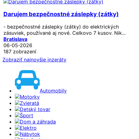
Darujem bezpečnostné záslepky (zátky)
- bezpečnostné záslepky (zátky) do elektrických
zásuviek, používané aj nové. Celkovo 7 kusov. Nik...
Bratislava
06-05-2026
187 zobrazení
Zobraziť najnovšie inzeráty
Automobily
Motorky
Zvieratá
Detský tovar
Šport
Dom a záhrada
Elektro
Nábytok