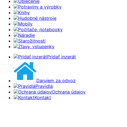
Oblečenie
Potraviny a výrobky
Knihy
Hudobné nástroje
Mobily
Počítače, notebooky
Náradie
Starožitnosti
Zľavy, vstupenky
Pridať inzerát
Darujem za odvoz
Pravidlá
Ochrana údajov
Kontakt