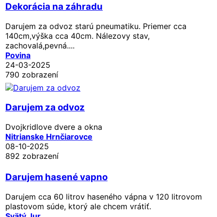
Dekorácia na záhradu
Darujem za odvoz starú pneumatiku. Priemer cca
140cm,výška cca 40cm. Nálezovy stav,
zachovalá,pevná....
Povina
24-03-2025
790 zobrazení
Darujem za odvoz
Dvojkridlove dvere a okna
Nitrianske Hrnčiarovce
08-10-2025
892 zobrazení
Darujem hasené vapno
Darujem cca 60 litrov haseného vápna v 120 litrovom
plastovom súde, ktorý ale chcem vrátiť.
Svätý Jur