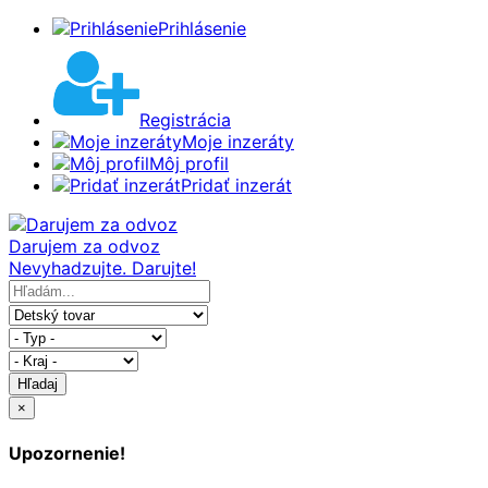
Prihlásenie
Registrácia
Moje inzeráty
Môj profil
Pridať inzerát
Darujem za odvoz
Nevyhadzujte. Darujte!
Hľadaj
×
Upozornenie!