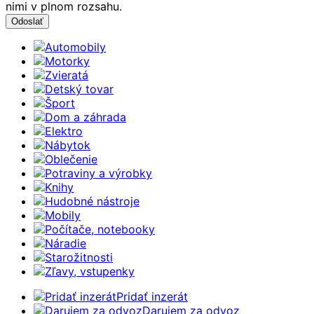
nimi v plnom rozsahu.
Automobily
Motorky
Zvieratá
Detský tovar
Šport
Dom a záhrada
Elektro
Nábytok
Oblečenie
Potraviny a výrobky
Knihy
Hudobné nástroje
Mobily
Počítače, notebooky
Náradie
Starožitnosti
Zľavy, vstupenky
Pridať inzerát
Darujem za odvoz