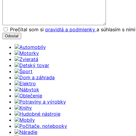
Prečítal som si
pravidlá a podmienky
a súhlasím s nim
Automobily
Motorky
Zvieratá
Detský tovar
Šport
Dom a záhrada
Elektro
Nábytok
Oblečenie
Potraviny a výrobky
Knihy
Hudobné nástroje
Mobily
Počítače, notebooky
Náradie