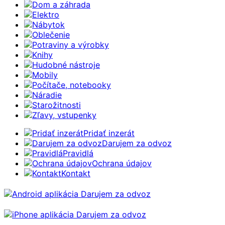
Dom a záhrada
Elektro
Nábytok
Oblečenie
Potraviny a výrobky
Knihy
Hudobné nástroje
Mobily
Počítače, notebooky
Náradie
Starožitnosti
Zľavy, vstupenky
Pridať inzerát
Darujem za odvoz
Pravidlá
Ochrana údajov
Kontakt