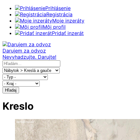
Prihlásenie
Registrácia
Moje inzeráty
Môj profil
Pridať inzerát
Darujem za odvoz
Nevyhadzujte. Darujte!
Hľadaj
Kreslo