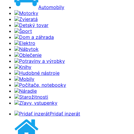
Automobily
Motorky
Zvieratá
Detský tovar
Šport
Dom a záhrada
Elektro
Nábytok
Oblečenie
Potraviny a výrobky
Knihy
Hudobné nástroje
Mobily
Počítače, notebooky
Náradie
Starožitnosti
Zľavy, vstupenky
Pridať inzerát