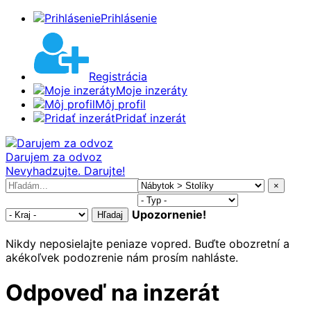
Prihlásenie
Registrácia
Moje inzeráty
Môj profil
Pridať inzerát
Darujem za odvoz
Nevyhadzujte. Darujte!
×
Upozornenie!
Hľadaj
Nikdy neposielajte peniaze vopred. Buďte obozretní a
akékoľvek podozrenie nám prosím nahláste.
Odpoveď na inzerát