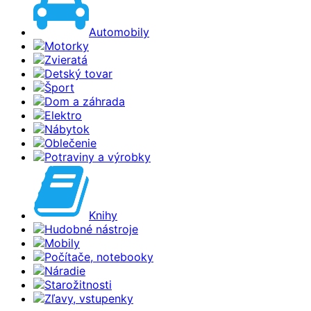
Automobily
Motorky
Zvieratá
Detský tovar
Šport
Dom a záhrada
Elektro
Nábytok
Oblečenie
Potraviny a výrobky
Knihy
Hudobné nástroje
Mobily
Počítače, notebooky
Náradie
Starožitnosti
Zľavy, vstupenky