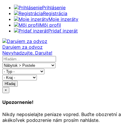
Prihlásenie
Registrácia
Moje inzeráty
Môj profil
Pridať inzerát
Darujem za odvoz
Nevyhadzujte. Darujte!
Hľadaj
×
Upozornenie!
Nikdy neposielajte peniaze vopred. Buďte obozretní a
akékoľvek podozrenie nám prosím nahláste.