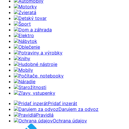
Automobily
Motorky
Zvieratá
Detský tovar
Šport
Dom a záhrada
Elektro
Nábytok
Oblečenie
Potraviny a výrobky
Knihy
Hudobné nástroje
Mobily
Počítače, notebooky
Náradie
Starožitnosti
Zľavy, vstupenky
Pridať inzerát
Darujem za odvoz
Pravidlá
Ochrana údajov