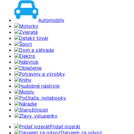
Automobily
Motorky
Zvieratá
Detský tovar
Šport
Dom a záhrada
Elektro
Nábytok
Oblečenie
Potraviny a výrobky
Knihy
Hudobné nástroje
Mobily
Počítače, notebooky
Náradie
Starožitnosti
Zľavy, vstupenky
Pridať inzerát
Darujem za odvoz