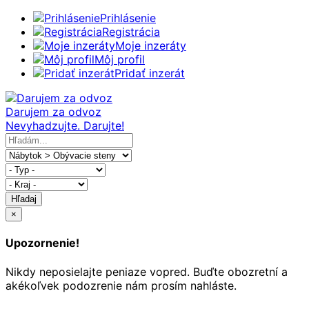
Prihlásenie
Registrácia
Moje inzeráty
Môj profil
Pridať inzerát
Darujem za odvoz
Nevyhadzujte. Darujte!
Hľadaj
×
Upozornenie!
Nikdy neposielajte peniaze vopred. Buďte obozretní a
akékoľvek podozrenie nám prosím nahláste.